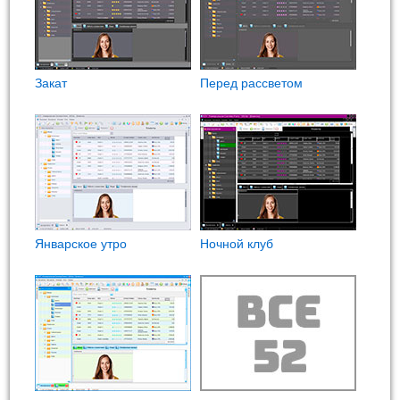
Закат
Перед рассветом
Январское утро
Ночной клуб