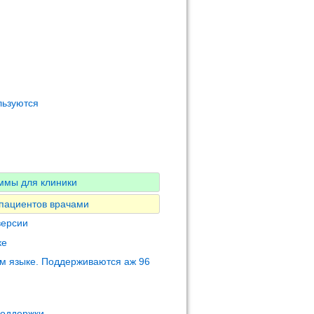
льзуются
ммы для клиники
 пациентов врачами
версии
ке
м языке. Поддерживаются аж 96
поддержки