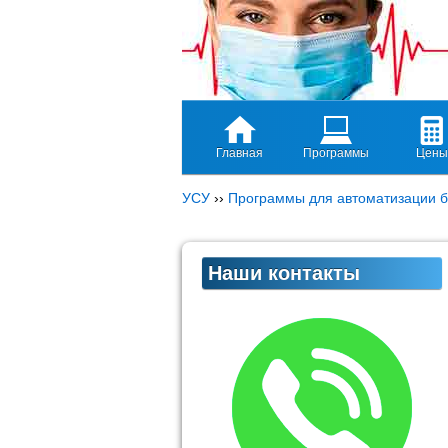
Главная
Программы
Цены
УСУ
››
Программы для автоматизации б
Наши контакты