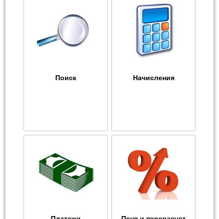
Поиск
Начисления
Платежи
Пеня и перерасчет