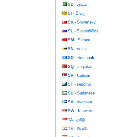
SD
- سنڌي
SI
- සිංහල
SK
- Slovenský
SL
- Slovenščina
SM
- Sāmoa
SN
- sean
SO
- Soomaali
SQ
- shqiptar
SR
- Српски
ST
- sesotho
SU
- Sudanese
SV
- svenska
SW
- Kiswahili
TA
- தமிழ்
TE
- తెలుగు