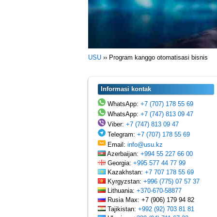
USU
››
Program kanggo otomatisasi bisnis
Informasi kontak
WhatsApp:
+7 (707) 178 55 69
WhatsApp:
+7 (747) 813 09 47
Viber:
+7 (747) 813 09 47
Telegram:
+7 (707) 178 55 69
Email:
info@usu.kz
Azerbaijan:
+994 55 227 66 00
Georgia:
+995 577 44 77 99
Kazakhstan:
+7 707 178 55 69
Kyrgyzstan:
+996 (775) 07 57 37
Lithuania:
+370-670-58877
Rusia Max: +7 (906) 179 94 82
Tajikistan:
+992 (92) 703 81 81