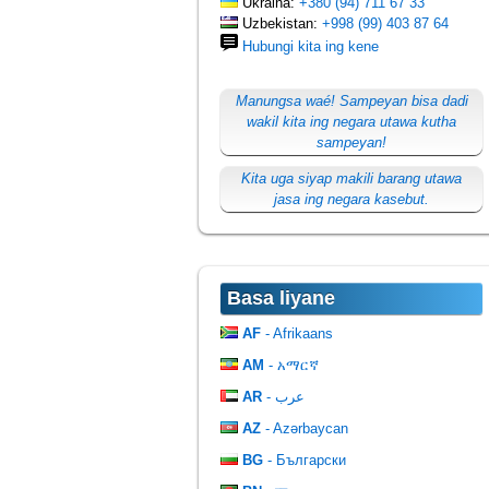
Ukraina:
+380 (94) 711 67 33
Uzbekistan:
+998 (99) 403 87 64
Hubungi kita ing kene
Manungsa waé! Sampeyan bisa dadi
wakil kita ing negara utawa kutha
sampeyan!
Kita uga siyap makili barang utawa
jasa ing negara kasebut.
Basa liyane
AF
- Afrikaans
AM
- አማርኛ
AR
- عرب
AZ
- Azərbaycan
BG
- Български