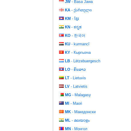
JW
- Basa Jawa
KA
- ქართული
KM
- ខ្មែរ
KN
- ಕನ್ನಡ
KO
- 한국어
KU
- kurmancî
KY
- Кыргызча
LB
- Lëtzebuergesch
LO
- ຄົນລາວ
LT
- Lietuvis
LV
- Latvietis
MG
- Malagasy
MI
- Maori
MK
- Македонски
ML
- മലയാളം
MN
- Монгол