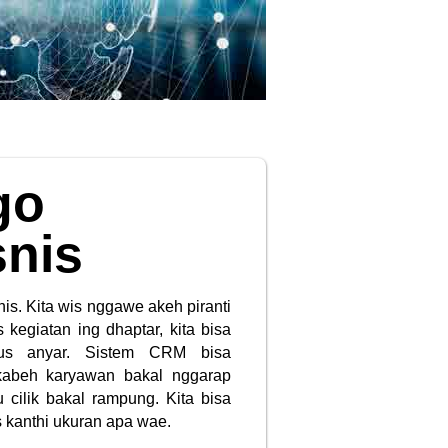
go
snis
is. Kita wis nggawe akeh piranti
kegiatan ing dhaptar, kita bisa
us anyar. Sistem CRM bisa
 kabeh karyawan bakal nggarap
 cilik bakal rampung. Kita bisa
 kanthi ukuran apa wae.