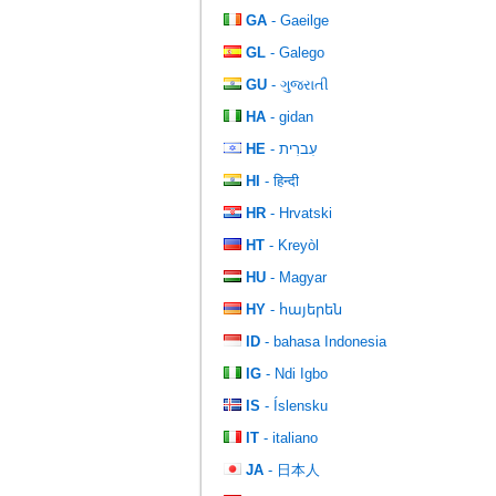
GA
- Gaeilge
GL
- Galego
GU
- ગુજરાતી
HA
- gidan
HE
- עִברִית
HI
- हिन्दी
HR
- Hrvatski
HT
- Kreyòl
HU
- Magyar
HY
- հայերեն
ID
- bahasa Indonesia
IG
- Ndi Igbo
IS
- Íslensku
IT
- italiano
JA
- 日本人