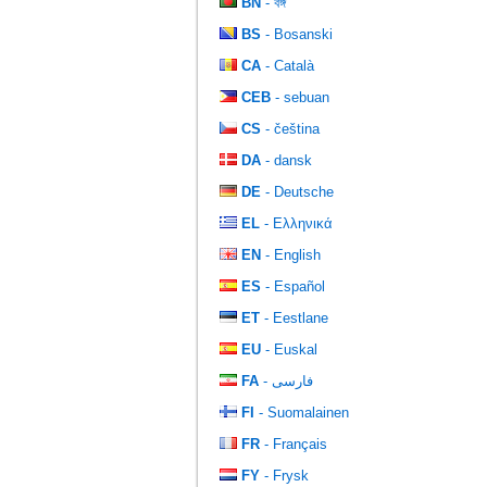
BN
- বঙ্গ
BS
- Bosanski
CA
- Català
CEB
- sebuan
CS
- čeština
DA
- dansk
DE
- Deutsche
EL
- Ελληνικά
EN
- English
ES
- Español
ET
- Eestlane
EU
- Euskal
FA
- فارسی
FI
- Suomalainen
FR
- Français
FY
- Frysk