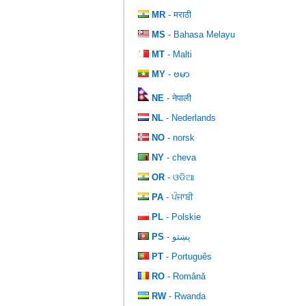
MR
- मराठी
MS
- Bahasa Melayu
MT
- Malti
MY
- ဗမာ
NE
- नेपाली
NL
- Nederlands
NO
- norsk
NY
- cheva
OR
- ଓଡିଆ
PA
- ਪੰਜਾਬੀ
PL
- Polskie
PS
- پښتو
PT
- Português
RO
- Română
RW
- Rwanda