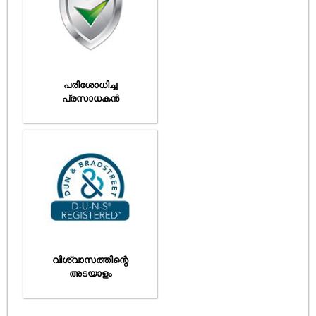
പരിശോധിച്ച
പ്രസാധകൻ
വിശ്വാസത്തിന്റെ
അടയാളം