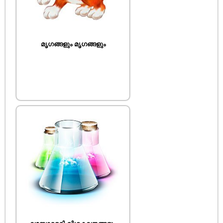
മൃഗങ്ങളും മൃഗങ്ങളും