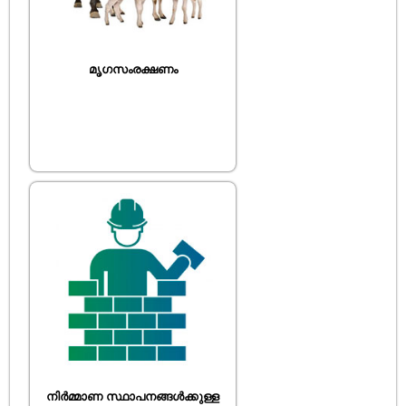
മൃഗസംരക്ഷണം
നിർമ്മാണ സ്ഥാപനങ്ങൾക്കുള്ള