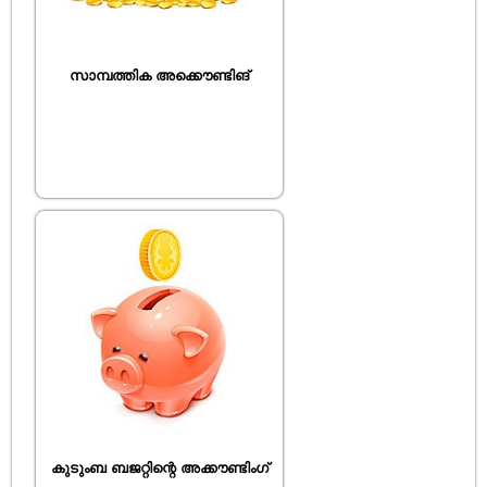
സാമ്പത്തിക അക്കൌണ്ടിങ്
കുടുംബ ബജറ്റിന്റെ അക്കൗണ്ടിംഗ്