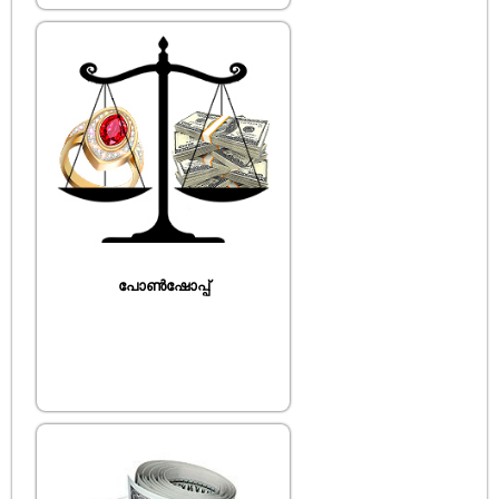
പോൺഷോപ്പ്