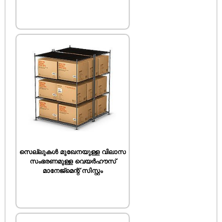
സെല്ലുകൾ മുഖേനയുള്ള വിലാസ
സംഭരണമുള്ള വെയർഹൗസ്
മാനേജ്മെന്റ് സിസ്റ്റം