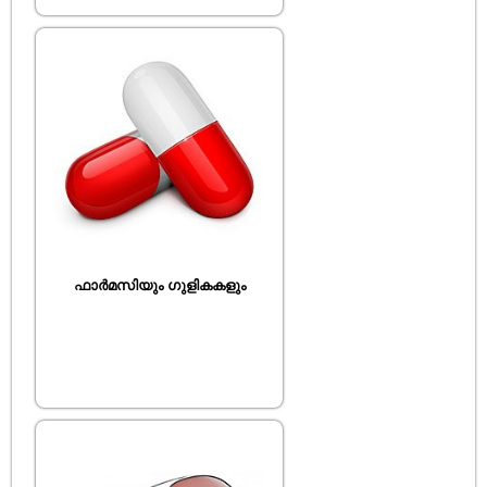
ഫാർമസിയും ഗുളികകളും