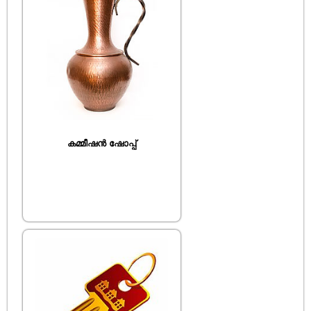
കമ്മീഷൻ ഷോപ്പ്