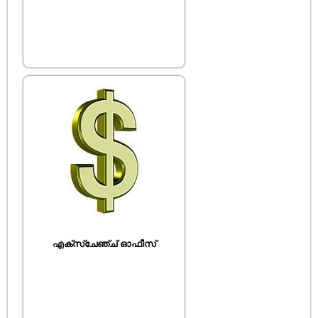
എക്സ്ചേഞ്ച് ഓഫീസ്