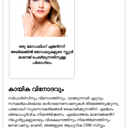
ഒരു മോഡലിംഗ് ഏജൻസി
അല്ലെങ്കിൽ മോഡലുകളുടെ സ്കൂൾ
മാനേജ് ചെയ്യുന്നതിനുള്ള
പ്രോഗ്രാം
കായിക വിനോദവും
സ്പോർട്സിനും വിനോദത്തിനും, വാങ്ങുന്നവർ ഏറ്റവും
സൗകര്യപ്രദമായ ഓർഗനൈസേഷനുകൾ തിരഞ്ഞെടുക്കുന്നു.
പരമാവധി സുഖസൗകര്യങ്ങൾ കൈവരിക്കുന്നതിന്, എല്ലാം
ശ്രദ്ധാപൂർവ്വം നിയന്ത്രിക്കണം. എല്ലാത്തരം മാനേജ്‌മെൻ്റ്
റിപ്പോർട്ടുകളുടെയും വിശകലനത്തിനും നിയന്ത്രണത്തിനും
ജനറേഷനും വേണ്ടി, ഞങ്ങളുടെ ആധുനിക CRM സിസ്റ്റം