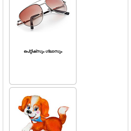
ഒപ്റ്റിക്സും ഗ്ലാസും