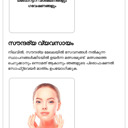
ലബോറട്ടറി വിശകലനങ്ങളും
ഗവേഷണങ്ങളും
സൗന്ദര്യ വ്യവസായം
നിലവിൽ, സൗന്ദര്യ മേഖലയിൽ സേവനങ്ങൾ നൽകുന്ന
സ്ഥാപനങ്ങൾക്കിടയിൽ ഉയർന്ന മത്സരമുണ്ട്. മത്സരത്തെ
ചെറുക്കാനും ഒന്നാമത് ആകാനും ഞങ്ങളുടെ പ്രൊഫഷണൽ
സോഫ്‌റ്റ്‌വെയർ മാത്രം ഉപയോഗിക്കുക.