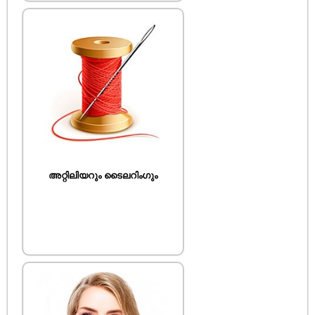
അറ്റിലിയറും ടൈലറിംഗും