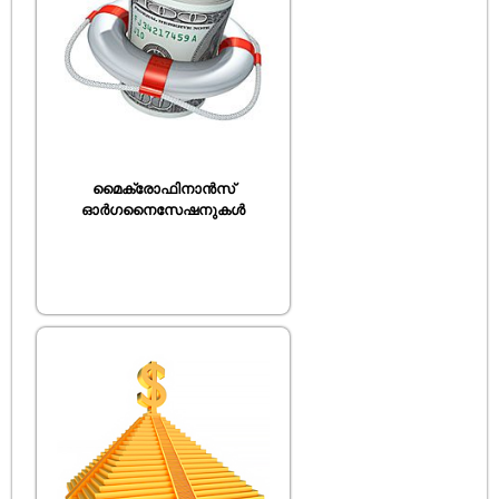
മൈക്രോഫിനാൻസ്
ഓർഗനൈസേഷനുകൾ