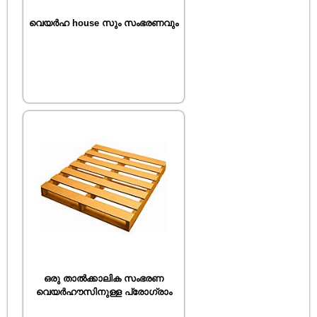
വെയർഹ house സും സംഭരണവും
ഒരു താൽക്കാലിക സംഭരണ
വെയർഹൗസിനുള്ള പ്രോഗ്രാം