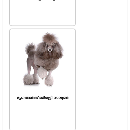
മൃഗങ്ങൾക്ക് ബ്യൂട്ടി സലൂൺ