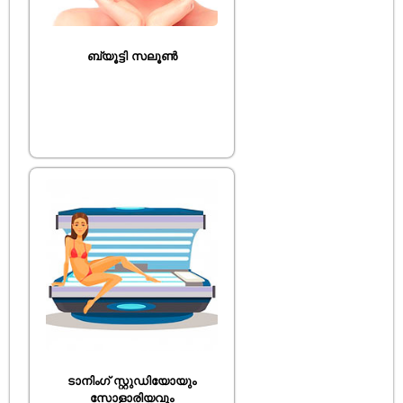
ബ്യൂട്ടി സലൂൺ
ടാനിംഗ് സ്റ്റുഡിയോയും
സോളാരിയവും