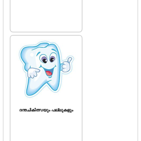
ദന്തചികിത്സയും പല്ലുകളും