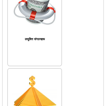
लघुवित्त संगठनहरू