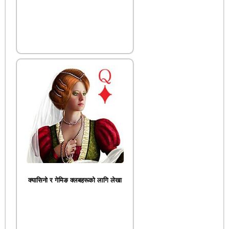
क्यासिनो र गेमिङ क्लबहरूको लागि लेखा