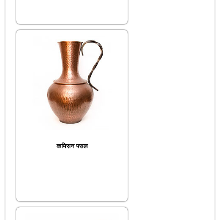
कमिसन पसल