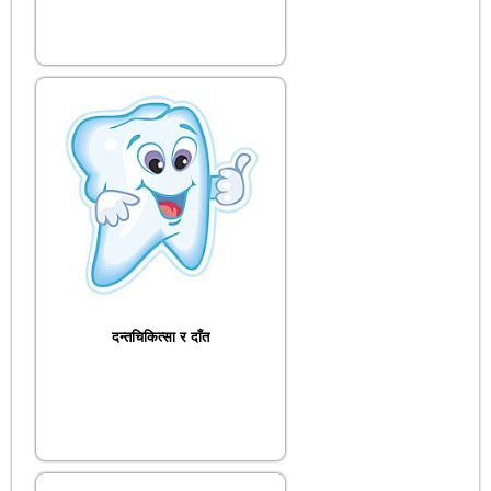
दन्तचिकित्सा र दाँत