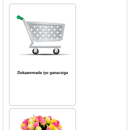
Dukaammada iyo ganacsiga