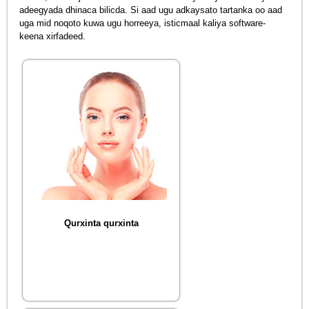
adeegyada dhinaca bilicda. Si aad ugu adkaysato tartanka oo aad
uga mid noqoto kuwa ugu horreeya, isticmaal kaliya software-
keena xirfadeed.
Qurxinta qurxinta