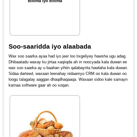
Bixinta iyo bixinta
Soo-saaridda iyo alaabada
Wax soo saarka ayaa had iyo jeer loo tixgeliyey hawsha ugu adag.
Dhibaatadu waxay ku jirtaa xaqiiqda ah in noocyada kala duwan ee
wax soo saarka ay u baahan yihiin qalabaynta hawlaha kala duwan.
Sidaa darteed, waxaan leenahay nidaamyo CRM oo kala duwan oo
loogu talagalay aaggan dhaqdhaqaaqa. Waxaan sidoo kale samayn
karnaa software gaar ah oo xoqan.