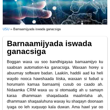
USU
››
Barnaamijyada iswada ganacsiga
Barnaamijyada iswada
ganacsiga
Boggan waxa uu soo bandhigayaa barnaamijyo ku
saabsan automation-ka ganacsiga. Waxaan horey u
abuurnay software badan. Laakiin, haddii aad ka heli
waydo nooca hawshaada liiska, waxaan si fudud u
horumarin karnaa barnaamij cusub oo caado ah.
Nidaamka CRM waxa uu si otomaatig ah u samayn
karaa dhammaan shaqadaada maalinlaha ah,
dhammaan shaqaaluhuna waxay ku shaqayn doonaan
iyaga oo leh xuquuqo kala duwan. Ama hawl yar oo