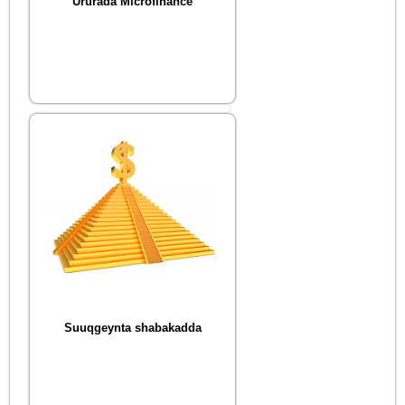
Ururada Microfinance
Suuqgeynta shabakadda