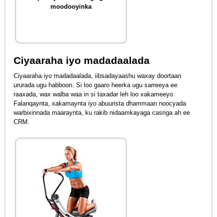
moodooyinka
Ciyaaraha iyo madadaalada
Ciyaaraha iyo madadaalada, iibsadayaashu waxay doortaan
ururada ugu habboon. Si loo gaaro heerka ugu sarreeya ee
raaxada, wax walba waa in si taxadar leh loo xakameeyo.
Falanqaynta, xakamaynta iyo abuurista dhammaan noocyada
warbixinnada maaraynta, ku rakib nidaamkayaga casriga ah ee
CRM.