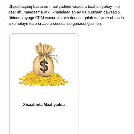
Dhaqdhaqaaq kasta oo maaliyadeed wuxuu u baahan yahay fiiro
gaar ah, maadaama wixii khaladaad ah ay ka buuxaan cawaaqib.
Nidaamkayaga CRM wuxuu ku siin doonaa qalab software ah oo la
isku halayn karo si aad u socodsiiso ganacsi guul leh.
Xisaabinta Maaliyadda