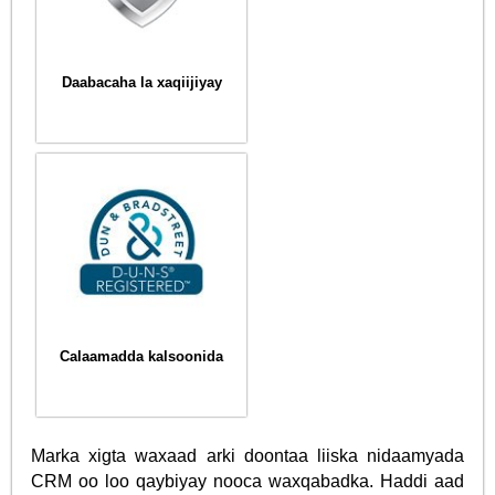
Daabacaha la xaqiijiyay
Calaamadda kalsoonida
Marka xigta waxaad arki doontaa liiska nidaamyada
CRM oo loo qaybiyay nooca waxqabadka. Haddi aad