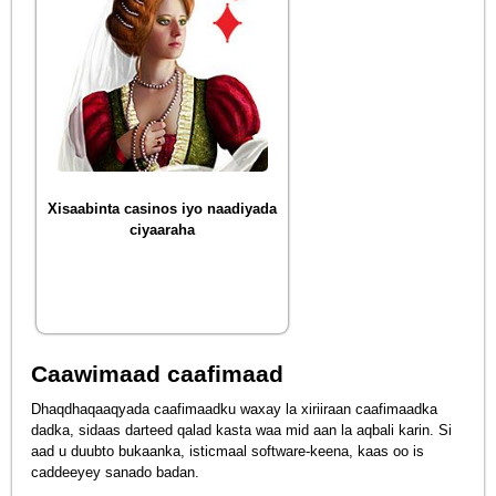
Xisaabinta casinos iyo naadiyada
ciyaaraha
Caawimaad caafimaad
Dhaqdhaqaaqyada caafimaadku waxay la xiriiraan caafimaadka
dadka, sidaas darteed qalad kasta waa mid aan la aqbali karin. Si
aad u duubto bukaanka, isticmaal software-keena, kaas oo is
caddeeyey sanado badan.