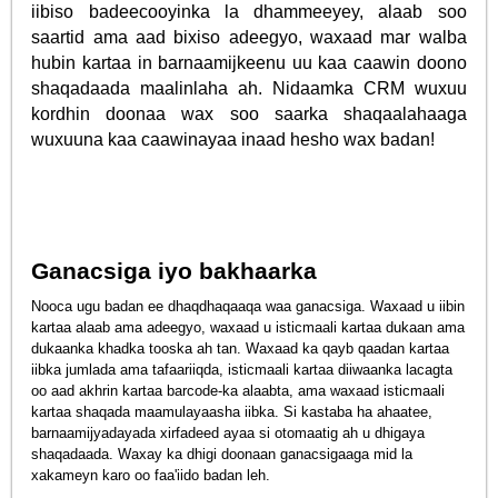
iibiso badeecooyinka la dhammeeyey, alaab soo
saartid ama aad bixiso adeegyo, waxaad mar walba
hubin kartaa in barnaamijkeenu uu kaa caawin doono
shaqadaada maalinlaha ah. Nidaamka CRM wuxuu
kordhin doonaa wax soo saarka shaqaalahaaga
wuxuuna kaa caawinayaa inaad hesho wax badan!
Ganacsiga iyo bakhaarka
Nooca ugu badan ee dhaqdhaqaaqa waa ganacsiga. Waxaad u iibin
kartaa alaab ama adeegyo, waxaad u isticmaali kartaa dukaan ama
dukaanka khadka tooska ah tan. Waxaad ka qayb qaadan kartaa
iibka jumlada ama tafaariiqda, isticmaali kartaa diiwaanka lacagta
oo aad akhrin kartaa barcode-ka alaabta, ama waxaad isticmaali
kartaa shaqada maamulayaasha iibka. Si kastaba ha ahaatee,
barnaamijyadayada xirfadeed ayaa si otomaatig ah u dhigaya
shaqadaada. Waxay ka dhigi doonaan ganacsigaaga mid la
xakameyn karo oo faa'iido badan leh.