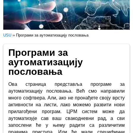
USU
››
Програми за аутоматизацију пословања
Програми за
аутоматизацију
пословања
Ова страница представља програме за
аутоматизацију пословања. Већ смо направили
много софтвера. Али, ако не пронађете своју врсту
активности на листи, лако можемо развити нови
прилагођени програм. ЦРМ систем може да
аутоматизује сав ваш свакодневни рад, а сви
запослени ће у њему радити са различитим
правима приступа. Или ће мали специфични