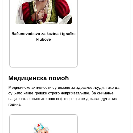
Računovodstvo za kazina i igračke
klubove
Медицинска помоћ
Медицинске активности су везане за здравље људи, тако да
су било какве грешке строго неприхватљиве. За снимање
пацијената користите наш софтвер који се доказао дуги низ
година.