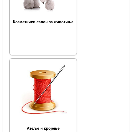
Козметички салон за животиње
Атеље и кројење