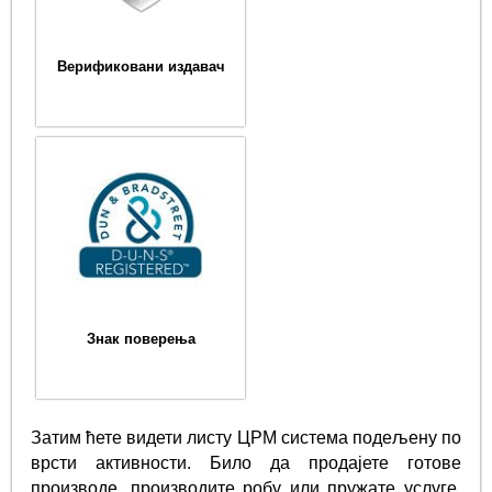
Верификовани издавач
Знак поверења
Затим ћете видети листу ЦРМ система подељену по
врсти активности. Било да продајете готове
производе, производите робу или пружате услуге,