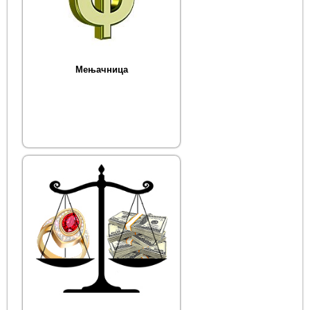
Мењачница