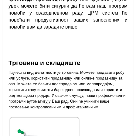
увек можете бити сигурни да ће вам наш програм
помоћи у свакодневном раду. ЦРМ систем ће
повећати продуктивност ваших запослених и
помоћи вам да зарадите више!
Трговина и складиште
Најчешћи вид делатности је трговина. Можете продавати робу
или услуге, користити продавницу или онлине продавницу за
ово. Можете се бавити велепродајом или малопродајом,
користити касу и читати бар кодове производа или користити
рад менаџера продаје. У сваком случају, наши професионални
програми аутоматизују Ваш рад. Они ће учинити ваше
пословање контролисанијим и профитабилнијим.