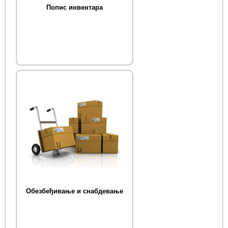
Попис инвентара
Обезбеђивање и снабдевање