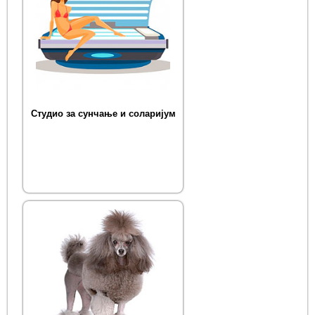
Студио за сунчање и соларијум