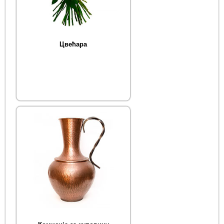
Цвећара