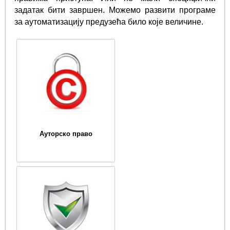
задатак бити завршен. Можемо развити програме
за аутоматизацију предузећа било које величине.
Ауторско право