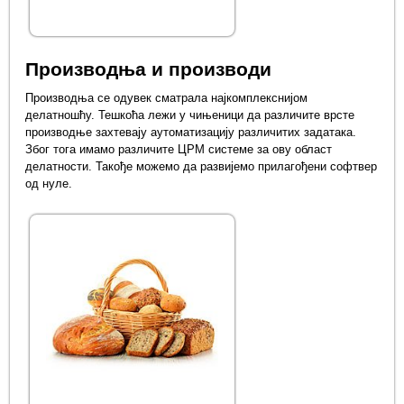
Производња и производи
Производња се одувек сматрала најкомплекснијом
делатношћу. Тешкоћа лежи у чињеници да различите врсте
производње захтевају аутоматизацију различитих задатака.
Због тога имамо различите ЦРМ системе за ову област
делатности. Такође можемо да развијемо прилагођени софтвер
од нуле.