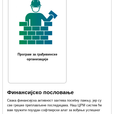
Програм за грађевинске
организације
Финансијско пословање
Свака финансијска активност захтева посебну пажњу, јер су
све грешке преплављене последицама. Наш ЦРМ систем ће
вам пружити поуздан софтверски алат за вођење успешног