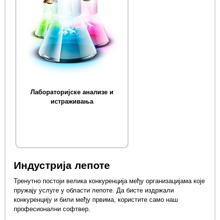
Лабораторијске анализе и
истраживања
Индустрија лепоте
Тренутно постоји велика конкуренција међу организацијама које
пружају услуге у области лепоте. Да бисте издржали
конкуренцију и били међу првима, користите само наш
професионални софтвер.