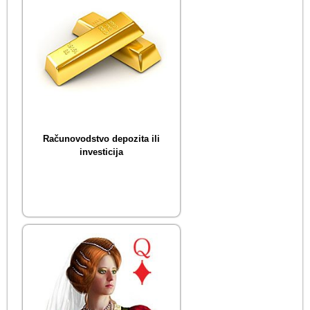
Računovodstvo depozita ili
investicija