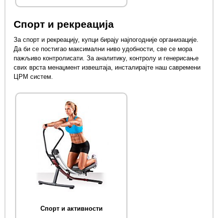
Спорт и рекреација
За спорт и рекреацију, купци бирају најпогодније организације.
Да би се постигао максимални ниво удобности, све се мора
пажљиво контролисати. За аналитику, контролу и генерисање
свих врста менаџмент извештаја, инсталирајте наш савремени
ЦРМ систем.
Спорт и активности