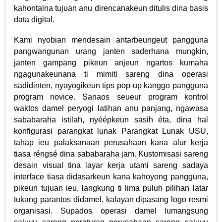
kahontalna tujuan anu direncanakeun ditulis dina basis
data digital.
Kami nyobian mendesain antarbeungeut pangguna
pangwangunan urang janten saderhana mungkin,
janten gampang pikeun anjeun ngartos kumaha
ngagunakeunana ti mimiti sareng dina operasi
sadidinten, nyayogikeun tips pop-up kanggo pangguna
program novice. Sanaos seueur program kontrol
waktos damel peryogi latihan anu panjang, ngawasa
sababaraha istilah, nyéépkeun sasih éta, dina hal
konfigurasi parangkat lunak Parangkat Lunak USU,
tahap ieu palaksanaan perusahaan kana alur kerja
tiasa réngsé dina sababaraha jam. Kustomisasi sareng
desain visual tina layar kerja utami sareng sadaya
interface tiasa didasarkeun kana kahoyong pangguna,
pikeun tujuan ieu, langkung ti lima puluh pilihan latar
tukang parantos didamel, kalayan dipasang logo resmi
organisasi. Supados operasi damel lumangsung