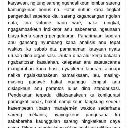
karyawan, ngitung sareng ngendalikeun lembur sareng
kamungkinan bonus na. Hatur nuhun kana tingkat
pangendali sapertos kitu, sareng kagancangan ngolah
data, tina volume naon waé, bakal ningkat,
ngagambarkeun indikator anu sabenerna ngeunaan
biaya kerja sareng pengeluaran. Panarimaan laporan
anu gancang nyumbang kana analisis anu tepat
waktos, ku sabab éta, pamahaman kaayaan nyata
urusan dina organisasi. Urutan dina alur kerja bakalan
ngabantosan kasalahan, kalepatan anu sateuacanna
mangaruhan kana hasil, nyiapkeun laporan, atanapi
nalika ngalaksanakeun pamariksaan, ieu, masing-
masing pagawé bakal nganggo témplat anu
disiapkeun anu parantos lulus dina standarisasi.
Pendekatan terpadu, dilaksanakeun ku konfigurasi
parangkat lunak, bakal nampilkeun langkung seueur
kasempetan tibatan manajemén waktos saderhana
sareng mékanis, nyayogikeun pangusaha ku
sababaraha kaunggulan sareng ningkatkeun daya
saing. Pikeun nangtoskeun sét optimal tina pilihan anu