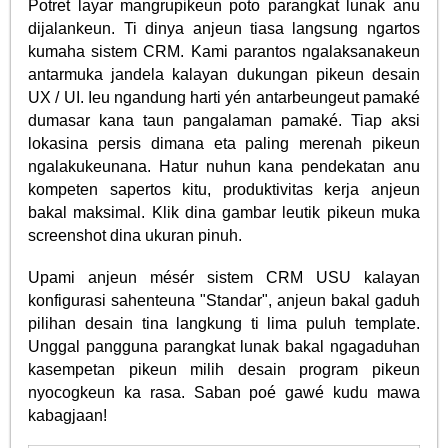
Potret layar mangrupikeun poto parangkat lunak anu
dijalankeun. Ti dinya anjeun tiasa langsung ngartos
kumaha sistem CRM. Kami parantos ngalaksanakeun
antarmuka jandela kalayan dukungan pikeun desain
UX / UI. Ieu ngandung harti yén antarbeungeut pamaké
dumasar kana taun pangalaman pamaké. Tiap aksi
lokasina persis dimana eta paling merenah pikeun
ngalakukeunana. Hatur nuhun kana pendekatan anu
kompeten sapertos kitu, produktivitas kerja anjeun
bakal maksimal. Klik dina gambar leutik pikeun muka
screenshot dina ukuran pinuh.
Upami anjeun mésér sistem CRM USU kalayan
konfigurasi sahenteuna "Standar", anjeun bakal gaduh
pilihan desain tina langkung ti lima puluh template.
Unggal pangguna parangkat lunak bakal ngagaduhan
kasempetan pikeun milih desain program pikeun
nyocogkeun ka rasa. Saban poé gawé kudu mawa
kabagjaan!