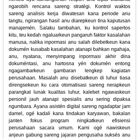
ngarobih rencana sareng stratégi. Kontrol waktos
sareng analisis kerja diwatesan kana periode anu
tangtu, ngirangan hasil anu diarepkeun tina kaputusan
manajemén. Salaku tambahan, ku kontrol sapertos
kitu, teu kedah ngaluarkeun pangaruh faktor kasalahan
manusa, nalika inpormasi anu salah dilebetkeun kana
dokumén kusabab kasalahan atanapi bahkan ngahaja,
anu, nyatana, menyimpang inpormasi akhir dina
dokuméntasi, anu hartosna yén dokumén entong
ngagambarkeun gambaran lengkep kagiatan
perusahaan. Masalah anu disebatkeun di luhur tiasa
direngsekeun ku cara otomatisasi sareng nerapkeun
parangkat lunak kualitas luhur, kalebet ngawaskeun
personil jauh atanapi spesialis anu sering dipaksa
ngumbara. Ayana asistén digital sareng ngadaptar jam
damel, ogé kadali kana tindakan karyawan, bakalan
janten fokus program ningkatkeun efisiensi
perusahaan sacara umum. Kami ogé nawiskeun
anjeun gabung sareng jajaran pengusaha suksés anu