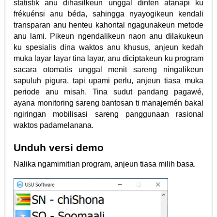
statistik anu dihasilkeun unggal dinten atanapi ku
frékuénsi anu béda, sahingga nyayogikeun kendali
transparan anu henteu kahontal ngagunakeun metode
anu lami. Pikeun ngendalikeun naon anu dilakukeun
ku spesialis dina waktos anu khusus, anjeun kedah
muka layar layar tina layar, anu diciptakeun ku program
sacara otomatis unggal menit sareng ningalikeun
sapuluh pigura, tapi upami perlu, anjeun tiasa muka
periode anu misah. Tina sudut pandang pagawé,
ayana monitoring sareng bantosan ti manajemén bakal
ngiringan mobilisasi sareng panggunaan rasional
waktos padamelanana.
Unduh versi demo
Nalika ngamimitian program, anjeun tiasa milih basa.