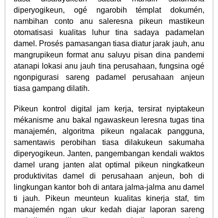
diperyogikeun, ogé ngarobih témplat dokumén,
nambihan conto anu saleresna pikeun mastikeun
otomatisasi kualitas luhur tina sadaya padamelan
damel. Prosés pamasangan tiasa diatur jarak jauh, anu
mangrupikeun format anu saluyu pisan dina pandemi
atanapi lokasi anu jauh tina perusahaan, fungsina ogé
ngonpigurasi sareng padamel perusahaan anjeun
tiasa gampang dilatih.
Pikeun kontrol digital jam kerja, tersirat nyiptakeun
mékanisme anu bakal ngawaskeun leresna tugas tina
manajemén, algoritma pikeun ngalacak pangguna,
samentawis perobihan tiasa dilakukeun sakumaha
diperyogikeun. Janten, pangembangan kendali waktos
damel urang janten alat optimal pikeun ningkatkeun
produktivitas damel di perusahaan anjeun, boh di
lingkungan kantor boh di antara jalma-jalma anu damel
ti jauh. Pikeun meunteun kualitas kinerja staf, tim
manajemén ngan ukur kedah diajar laporan sareng