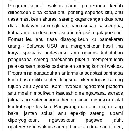
Program kendali waktos damel propésional kedah
dilibetkeun dina kadali anu penting sapertos kitu, anu
tiasa mastikeun akurasi sareng kagancangan data anu
diala, kalayan kamungkinan pamrosésan salajengna,
kaluaran dina dokuméntasi anu réngsé, ngalaporkeun.
Format ieu anu tiasa disayogikeun ku pamekaran
urang - Software USU, anu mangrupikeun hasil tina
karya spesialis profesional anu ngartos kabutuhan
pangusaha sareng narékahan pikeun mempermudah
palaksanaan prosés padamelan sareng kontrol waktos.
Program na ngagaduhan antarmuka adaptasi sahingga
klien tiasa milih kontén fungsina pikeun tugas sareng
tujuan anu ayeuna. Kami nyobian ngadamel platform
anu moal nimbulkeun kasusah dina ngawasa, sanaos
jalma anu sateuacanna henteu acan mendakan alat
kontrol sapertos kitu. Pangwangunan anu maju urang
bakal janten solusi anu épéktip sareng, upami
diperyogikeun, ngawaskeun pagawé jauh,
ngalereskeun waktos sareng tindakan dina sadidinten,