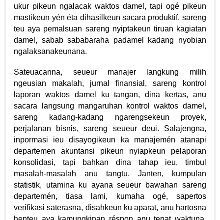
ukur pikeun ngalacak waktos damel, tapi ogé pikeun
mastikeun yén éta dihasilkeun sacara produktif, sareng
teu aya pemalsuan sareng nyiptakeun tiruan kagiatan
damel, sabab sababaraha padamel kadang nyobian
ngalaksanakeunana.
Sateuacanna, seueur manajer langkung milih
ngeusian makalah, jurnal finansial, sareng kontrol
laporan waktos damel ku tangan, dina kertas, anu
sacara langsung mangaruhan kontrol waktos damel,
sareng kadang-kadang ngarengsekeun proyek,
perjalanan bisnis, sareng seueur deui. Salajengna,
inpormasi ieu disayogikeun ka manajemén atanapi
departemen akuntansi pikeun nyiapkeun pelaporan
konsolidasi, tapi bahkan dina tahap ieu, timbul
masalah-masalah anu tangtu. Janten, kumpulan
statistik, utamina ku ayana seueur bawahan sareng
departemén, tiasa lami, kumaha ogé, sapertos
verifikasi saterasna, disahkeun ku aparat, anu hartosna
henteu aya kamungkinan réspon anu tepat waktuna,