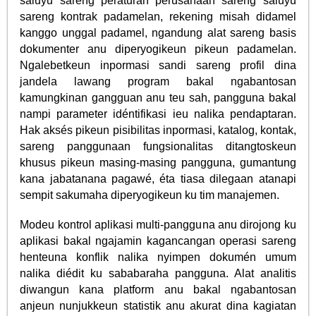
saluyu sareng peraturan perusahaan sareng saluyu
sareng kontrak padamelan, rekening misah didamel
kanggo unggal padamel, ngandung alat sareng basis
dokumenter anu diperyogikeun pikeun padamelan.
Ngalebetkeun inpormasi sandi sareng profil dina
jandela lawang program bakal ngabantosan
kamungkinan gangguan anu teu sah, pangguna bakal
nampi parameter idéntifikasi ieu nalika pendaptaran.
Hak aksés pikeun pisibilitas inpormasi, katalog, kontak,
sareng panggunaan fungsionalitas ditangtoskeun
khusus pikeun masing-masing pangguna, gumantung
kana jabatanana pagawé, éta tiasa dilegaan atanapi
sempit sakumaha diperyogikeun ku tim manajemen.
Modeu kontrol aplikasi multi-pangguna anu dirojong ku
aplikasi bakal ngajamin kagancangan operasi sareng
henteuna konflik nalika nyimpen dokumén umum
nalika diédit ku sababaraha pangguna. Alat analitis
diwangun kana platform anu bakal ngabantosan
anjeun nunjukkeun statistik anu akurat dina kagiatan