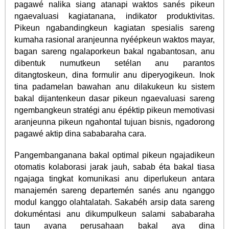
pagawé nalika siang atanapi waktos sanés pikeun
ngaevaluasi kagiatanana, indikator produktivitas.
Pikeun ngabandingkeun kagiatan spesialis sareng
kumaha rasional aranjeunna nyéépkeun waktos mayar,
bagan sareng ngalaporkeun bakal ngabantosan, anu
dibentuk numutkeun setélan anu parantos
ditangtoskeun, dina formulir anu diperyogikeun. Inok
tina padamelan bawahan anu dilakukeun ku sistem
bakal dijantenkeun dasar pikeun ngaevaluasi sareng
ngembangkeun stratégi anu épéktip pikeun memotivasi
aranjeunna pikeun ngahontal tujuan bisnis, ngadorong
pagawé aktip dina sababaraha cara.
Pangembanganana bakal optimal pikeun ngajadikeun
otomatis kolaborasi jarak jauh, sabab éta bakal tiasa
ngajaga tingkat komunikasi anu diperlukeun antara
manajemén sareng departemén sanés anu nganggo
modul kanggo olahtalatah. Sakabéh arsip data sareng
dokuméntasi anu dikumpulkeun salami sababaraha
taun ayana perusahaan bakal aya dina