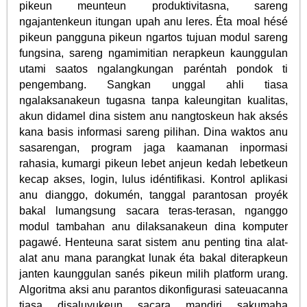
pikeun meunteun produktivitasna, sareng
ngajantenkeun itungan upah anu leres. Éta moal hésé
pikeun pangguna pikeun ngartos tujuan modul sareng
fungsina, sareng ngamimitian nerapkeun kaunggulan
utami saatos ngalangkungan paréntah pondok ti
pengembang. Sangkan unggal ahli tiasa
ngalaksanakeun tugasna tanpa kaleungitan kualitas,
akun didamel dina sistem anu nangtoskeun hak aksés
kana basis informasi sareng pilihan. Dina waktos anu
sasarengan, program jaga kaamanan inpormasi
rahasia, kumargi pikeun lebet anjeun kedah lebetkeun
kecap akses, login, lulus idéntifikasi. Kontrol aplikasi
anu dianggo, dokumén, tanggal parantosan proyék
bakal lumangsung sacara teras-terasan, nganggo
modul tambahan anu dilaksanakeun dina komputer
pagawé. Henteuna sarat sistem anu penting tina alat-
alat anu mana parangkat lunak éta bakal diterapkeun
janten kaunggulan sanés pikeun milih platform urang.
Algoritma aksi anu parantos dikonfigurasi sateuacanna
tiasa disaluyukeun sacara mandiri sakumaha