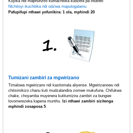
Kuyika ndi maphunziro kumachitika kudzera pa intaneti
Ntchitoyi ikuchitika ndi odziwa mapulogalamu
Pafupifupi nthawi yofunikira: 1 ola, mphindi 20
Tumizani zambiri za mgwirizano
Timalowa mgwirizano ndi kasitomala aliyense. Mgwirizanowu ndi
chitsimikizo chanu kuti mudzalandira zomwe mukufuna. Chifukwa
chake, choyamba muyenera kutitumizira zambiri za bungwe
lovomerezeka kapena munthu.
Izi nthawi zambiri sizitenga
mphindi zosaposa 5