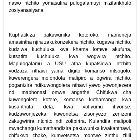
nawo ntchito yomasulira pulogalamuyi m'zilankhulo
zosiyanasiyana.
Kuphatikiza pakuwunika koteroko, mameneja
amasintha njira zakukonzekera ntchito, kugawa ntchito,
kudziwa kuchuluka kwa khama lomwe akufuna,
kutsatira kuchuluka kwa wogwira ntchito.
Mapulogalamu a USU atha kupatsidwa ntchito
yodzaza nthawi yama digito komanso mtsogolo,
kuwerengera molondola malipiro a ogwira ntchito,
poganizira ndikuwongolera nthawi yawo yowonjezera
ndi mabhonasi omwe angathe. Chifukwa cha
kuwongolera kotere, komanso kuthamanga kwa
kusanthula deta, kwa voliyumu iliyonse,
kudzawonjezeka, kuwonetsa zisonyezo zenizeni
zakugwirira ntchito ndi zolipirira. Kulandila malipoti
mwachangu kumathandizira pakuwunika kwakanthawi,
chifukwa chake, kumvetsetsa momwe zinthu zilili