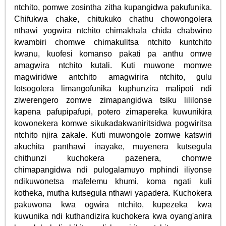
ntchito, pomwe zosintha zitha kupangidwa pakufunika.
Chifukwa chake, chitukuko chathu chowongolera
nthawi yogwira ntchito chimakhala chida chabwino
kwambiri chomwe chimakulitsa ntchito kuntchito
kwanu, kuofesi komanso pakati pa anthu omwe
amagwira ntchito kutali. Kuti muwone momwe
magwiridwe antchito amagwirira ntchito, gulu
lotsogolera limangofunika kuphunzira malipoti ndi
ziwerengero zomwe zimapangidwa tsiku lililonse
kapena pafupipafupi, potero zimapereka kuwunikira
kowonekera komwe sikukadakwaniritsidwa pogwiritsa
ntchito njira zakale. Kuti muwongole zomwe katswiri
akuchita panthawi inayake, muyenera kutsegula
chithunzi kuchokera pazenera, chomwe
chimapangidwa ndi pulogalamuyo mphindi iliyonse
ndikuwonetsa mafelemu khumi, koma ngati kuli
kotheka, mutha kutsegula nthawi yapadera. Kuchokera
pakuwona kwa ogwira ntchito, kupezeka kwa
kuwunika ndi kuthandizira kuchokera kwa oyang'anira