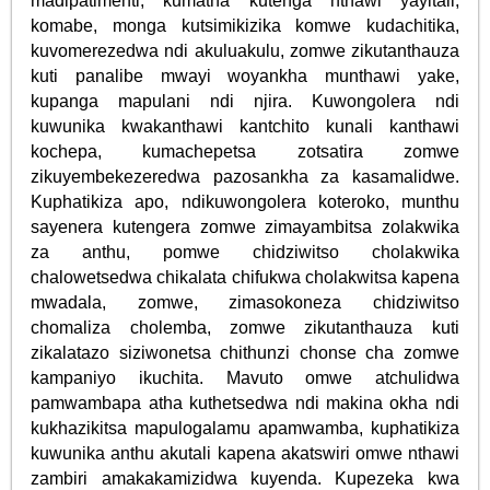
madipatimenti, kumatha kutenga nthawi yayitali,
komabe, monga kutsimikizika komwe kudachitika,
kuvomerezedwa ndi akuluakulu, zomwe zikutanthauza
kuti panalibe mwayi woyankha munthawi yake,
kupanga mapulani ndi njira. Kuwongolera ndi
kuwunika kwakanthawi kantchito kunali kanthawi
kochepa, kumachepetsa zotsatira zomwe
zikuyembekezeredwa pazosankha za kasamalidwe.
Kuphatikiza apo, ndikuwongolera koteroko, munthu
sayenera kutengera zomwe zimayambitsa zolakwika
za anthu, pomwe chidziwitso cholakwika
chalowetsedwa chikalata chifukwa cholakwitsa kapena
mwadala, zomwe, zimasokoneza chidziwitso
chomaliza cholemba, zomwe zikutanthauza kuti
zikalatazo siziwonetsa chithunzi chonse cha zomwe
kampaniyo ikuchita. Mavuto omwe atchulidwa
pamwambapa atha kuthetsedwa ndi makina okha ndi
kukhazikitsa mapulogalamu apamwamba, kuphatikiza
kuwunika anthu akutali kapena akatswiri omwe nthawi
zambiri amakakamizidwa kuyenda. Kupezeka kwa