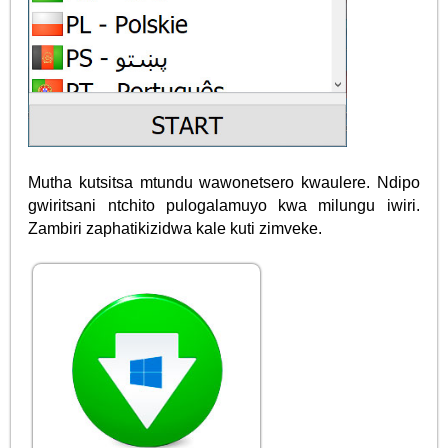
Mutha kutsitsa mtundu wawonetsero kwaulere. Ndipo
gwiritsani ntchito pulogalamuyo kwa milungu iwiri.
Zambiri zaphatikizidwa kale kuti zimveke.