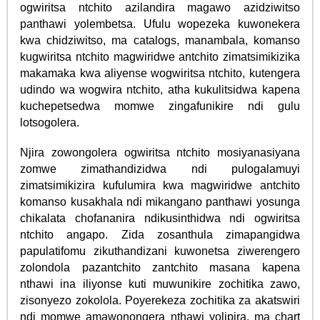
ogwiritsa ntchito azilandira magawo azidziwitso
panthawi yolembetsa. Ufulu wopezeka kuwonekera
kwa chidziwitso, ma catalogs, manambala, komanso
kugwiritsa ntchito magwiridwe antchito zimatsimikizika
makamaka kwa aliyense wogwiritsa ntchito, kutengera
udindo wa wogwira ntchito, atha kukulitsidwa kapena
kuchepetsedwa momwe zingafunikire ndi gulu
lotsogolera.
Njira zowongolera ogwiritsa ntchito mosiyanasiyana
zomwe zimathandizidwa ndi pulogalamuyi
zimatsimikizira kufulumira kwa magwiridwe antchito
komanso kusakhala ndi mikangano panthawi yosunga
chikalata chofananira ndikusinthidwa ndi ogwiritsa
ntchito angapo. Zida zosanthula zimapangidwa
papulatifomu zikuthandizani kuwonetsa ziwerengero
zolondola pazantchito zantchito masana kapena
nthawi ina iliyonse kuti muwunikire zochitika zawo,
zisonyezo zokolola. Poyerekeza zochitika za akatswiri
ndi momwe amawonongera nthawi yolipira, ma chart