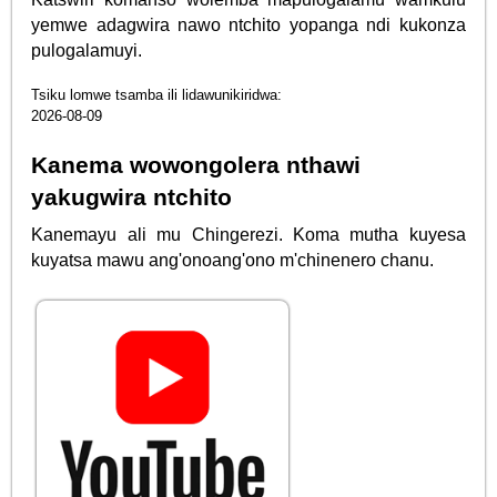
yemwe adagwira nawo ntchito yopanga ndi kukonza
pulogalamuyi.
Tsiku lomwe tsamba ili lidawunikiridwa:
2026-08-09
Kanema wowongolera nthawi
yakugwira ntchito
Kanemayu ali mu Chingerezi. Koma mutha kuyesa
kuyatsa mawu ang'onoang'ono m'chinenero chanu.