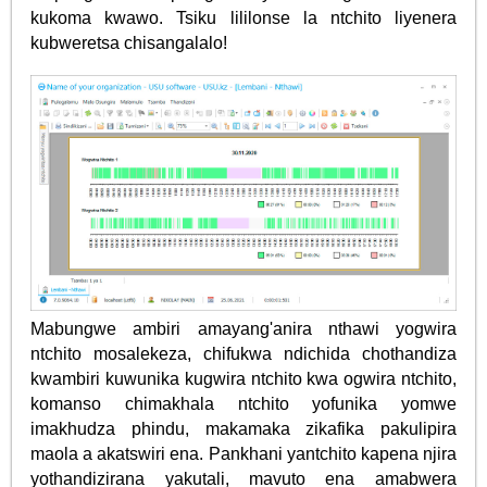
kukoma kwawo. Tsiku lililonse la ntchito liyenera
kubweretsa chisangalalo!
Mabungwe ambiri amayang'anira nthawi yogwira
ntchito mosalekeza, chifukwa ndichida chothandiza
kwambiri kuwunika kugwira ntchito kwa ogwira ntchito,
komanso chimakhala ntchito yofunika yomwe
imakhudza phindu, makamaka zikafika pakulipira
maola a akatswiri ena. Pankhani yantchito kapena njira
yothandizirana yakutali, mavuto ena amabwera