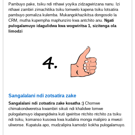
Pambuyo pake, tsiku ndi nthawi yoyika zidzagwirizana nanu. Izi
nthawi zambiri zimachitika tsiku lomwelo kapena tsiku lotsatira
pambuyo pomaliza kulemba. Mukangokhazikitsa dongosolo la
CRM, mutha kupempha maphunziro kwa antchito anu.
Ngati
pulogalamuyo idagulidwa kwa wogwiritsa 1, sizitenga ola
limodzi
Sangalalani ndi zotsatira zake
Sangalalani ndi zotsatira zake kosatha :)
Chomwe
chimakondweretsa kwambiri sikuti ndi khalidwe lomwe
pulogalamuyo idapangidwira kuti igwiritse ntchito ntchito za tsiku
ndi tsiku, komanso kusowa kwa kudalira monga malipiro a mwezi
uliwonse. Kupatula apo, mudzalipira kamodzi kokha pulogalamuyo.