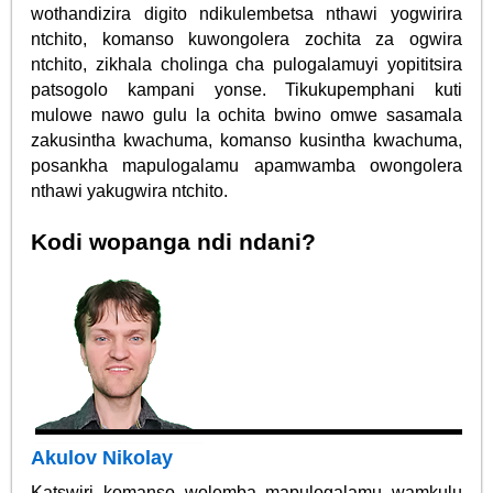
wothandizira digito ndikulembetsa nthawi yogwirira
ntchito, komanso kuwongolera zochita za ogwira
ntchito, zikhala cholinga cha pulogalamuyi yopititsira
patsogolo kampani yonse. Tikukupemphani kuti
mulowe nawo gulu la ochita bwino omwe sasamala
zakusintha kwachuma, komanso kusintha kwachuma,
posankha mapulogalamu apamwamba owongolera
nthawi yakugwira ntchito.
Kodi wopanga ndi ndani?
Akulov Nikolay
Katswiri komanso wolemba mapulogalamu wamkulu