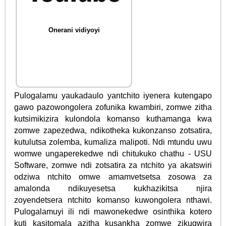
Onerani vidiyoyi
Pulogalamu yaukadaulo yantchito iyenera kutengapo
gawo pazowongolera zofunika kwambiri, zomwe zitha
kutsimikizira kulondola komanso kuthamanga kwa
zomwe zapezedwa, ndikotheka kukonzanso zotsatira,
kutulutsa zolemba, kumaliza malipoti. Ndi mtundu uwu
womwe ungaperekedwe ndi chitukuko chathu - USU
Software, zomwe ndi zotsatira za ntchito ya akatswiri
odziwa ntchito omwe amamvetsetsa zosowa za
amalonda ndikuyesetsa kukhazikitsa njira
zoyendetsera ntchito komanso kuwongolera nthawi.
Pulogalamuyi ili ndi mawonekedwe osinthika kotero
kuti kasitomala azitha kusankha zomwe zikugwira