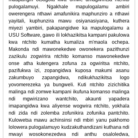
pulogalamuyi. Ngakhale mapulogalamu ambiri
owerengera nthawi amafunikira maphunziro a nthawi
yayitali, kuphunzira mawu osiyanasiyana, kuthera
miyezi yambiri, pakapangidwe ka mapulogalamu a
USU Software, gawo ili lokhazikitsa kampani pakulowa
kwa ntchito kumatha kumaliza m'maola ochepa.
Makonda ndi mawonekedwe owonekera pazithunzi
zazikulu zogwirira ntchito komanso mawonekedwe
onse atha kutengera zofuna za ogwiritsa ntchito,
pazifukwa izi, zopangidwa kuposa makumi asanu
zakumbuyo zapangidwa, ndikukhazikitsa logo
yovomerezeka ya bungweli. Kuti ntchito zizichitika
malinga ndi zomwe kampani ikufuna komanso malinga
ndi mgwirizano wantchito, akaunti yapadera
imapangidwa kwa aliyense wogwira ntchito, yokhala
ndi zida ndi zolemba zofunikira zofunika pantchito.
Kulowetsa mawu achinsinsi ndi mbiri yanu pakhomo
lolowera pulogalamuyo kudzakuthandizani kuthana ndi
mwayi wosokonezedwa ndi anthu osaloledwa,