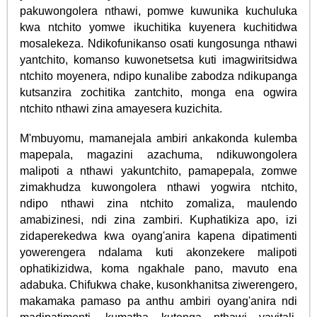
pakuwongolera nthawi, pomwe kuwunika kuchuluka
kwa ntchito yomwe ikuchitika kuyenera kuchitidwa
mosalekeza. Ndikofunikanso osati kungosunga nthawi
yantchito, komanso kuwonetsetsa kuti imagwiritsidwa
ntchito moyenera, ndipo kunalibe zabodza ndikupanga
kutsanzira zochitika zantchito, monga ena ogwira
ntchito nthawi zina amayesera kuzichita.
M'mbuyomu, mamanejala ambiri ankakonda kulemba
mapepala, magazini azachuma, ndikuwongolera
malipoti a nthawi yakuntchito, pamapepala, zomwe
zimakhudza kuwongolera nthawi yogwira ntchito,
ndipo nthawi zina ntchito zomaliza, maulendo
amabizinesi, ndi zina zambiri. Kuphatikiza apo, izi
zidaperekedwa kwa oyang'anira kapena dipatimenti
yowerengera ndalama kuti akonzekere malipoti
ophatikizidwa, koma ngakhale pano, mavuto ena
adabuka. Chifukwa chake, kusonkhanitsa ziwerengero,
makamaka pamaso pa anthu ambiri oyang'anira ndi