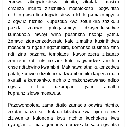
zomwe zikugwiritsidwa ntchito, zikalata, masiku
omaliza ntchito zizichitika mosalekeza, pogwiritsa
ntchito gawo lina logwiritsidwa ntchito pamakompyuta
a ogwira ntchito. Kupezeka kwa zofunikira zazikulu
pazida zomwe pulogalamuyo idzayendetsedwe
kumakhala mwayi wina posankha nsanja yathu.
Zomwe zidakonzedweratu kale zimatha kusinthidwa
mosadalira ngati zingafunikire, komanso kusintha zina
ndi zina pazama templates, kuwonjezera zitsanzo
zenizeni kuti zitsimikizire kuti magwiridwe antchito
onse ndiabwino kwambiri. Makinawa atha kukonzedwa
patali, zomwe ndizofunikira kwambiri mliri kapena malo
akutali a kampaniyo, ntchito zimakonzedwanso ndipo
ogwira ntchito pakampani yanu amatha
kuphunzitsidwa mosavuta.
Pazowongolera zama digito zamaola ogwira ntchito,
zikutanthauza kuti kukhazikitsidwa kwa njira zomwe
ziziwunika kulondola kwa ntchito kuchokera kwa
oyang'anira, ma algorithms a omwe akutsata ogwiritsa