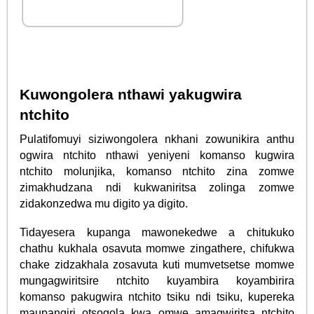
Kuwongolera nthawi yakugwira
ntchito
Pulatifomuyi siziwongolera nkhani zowunikira anthu
ogwira ntchito nthawi yeniyeni komanso kugwira
ntchito molunjika, komanso ntchito zina zomwe
zimakhudzana ndi kukwaniritsa zolinga zomwe
zidakonzedwa mu digito ya digito.
Tidayesera kupanga mawonekedwe a chitukuko
chathu kukhala osavuta momwe zingathere, chifukwa
chake zidzakhala zosavuta kuti mumvetsetse momwe
mungagwiritsire ntchito kuyambira koyambirira
komanso pakugwira ntchito tsiku ndi tsiku, kupereka
maupangiri otsogola kwa omwe amagwiritsa ntchito