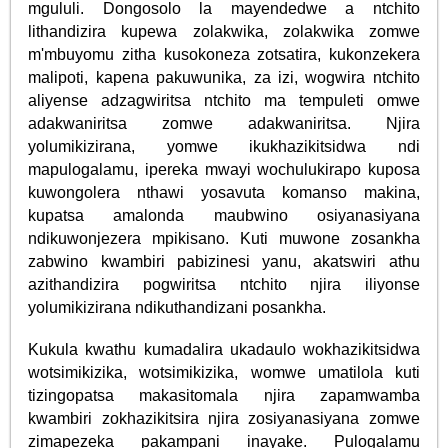
mgululi. Dongosolo la mayendedwe a ntchito
lithandizira kupewa zolakwika, zolakwika zomwe
m'mbuyomu zitha kusokoneza zotsatira, kukonzekera
malipoti, kapena pakuwunika, za izi, wogwira ntchito
aliyense adzagwiritsa ntchito ma tempuleti omwe
adakwaniritsa zomwe adakwaniritsa. Njira
yolumikizirana, yomwe ikukhazikitsidwa ndi
mapulogalamu, ipereka mwayi wochulukirapo kuposa
kuwongolera nthawi yosavuta komanso makina,
kupatsa amalonda maubwino osiyanasiyana
ndikuwonjezera mpikisano. Kuti muwone zosankha
zabwino kwambiri pabizinesi yanu, akatswiri athu
azithandizira pogwiritsa ntchito njira iliyonse
yolumikizirana ndikuthandizani posankha.
Kukula kwathu kumadalira ukadaulo wokhazikitsidwa
wotsimikizika, wotsimikizika, womwe umatilola kuti
tizingopatsa makasitomala njira zapamwamba
kwambiri zokhazikitsira njira zosiyanasiyana zomwe
zimapezeka pakampani inayake. Pulogalamu