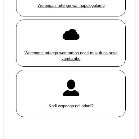
Werengani mtengo wa mapulogalamu
Werengani mtengo wamtambo ngati mukufuna seva
yamtambo
Kodi wopanga ndi ndani?