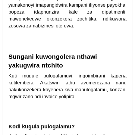
yamakonoyi imapangidwira kampani iliyonse payokha,
popeza idaphunzira kale za dipatimenti,
mawonekedwe okonzekera zochitika, ndikuwona
zosowa zamabizinesi oterewa.
Sungani kuwongolera nthawi
yakugwira ntchito
Kuti mugule pulogalamuyi, ingoimbirani kapena
kutilembera. Akatswiri athu avomerezana nanu
pakukonzekera koyenera kwa mapulogalamu, konzani
mgwirizano ndi invoice yolipira.
Kodi kugula pulogalamu?