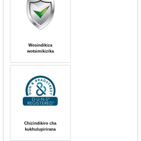
Wosindikiza
wotsimikizika
Chizindikiro cha
kukhulupirirana