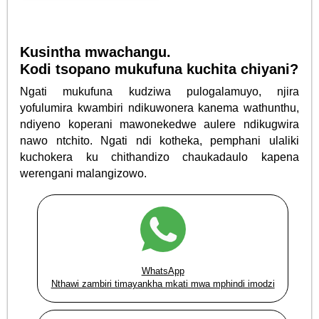
Kusintha mwachangu.
Kodi tsopano mukufuna kuchita chiyani?
Ngati mukufuna kudziwa pulogalamuyo, njira
yofulumira kwambiri ndikuwonera kanema wathunthu,
ndiyeno koperani mawonekedwe aulere ndikugwira
nawo ntchito. Ngati ndi kotheka, pemphani ulaliki
kuchokera ku chithandizo chaukadaulo kapena
werengani malangizowo.
WhatsApp
Nthawi zambiri timayankha mkati mwa mphindi imodzi