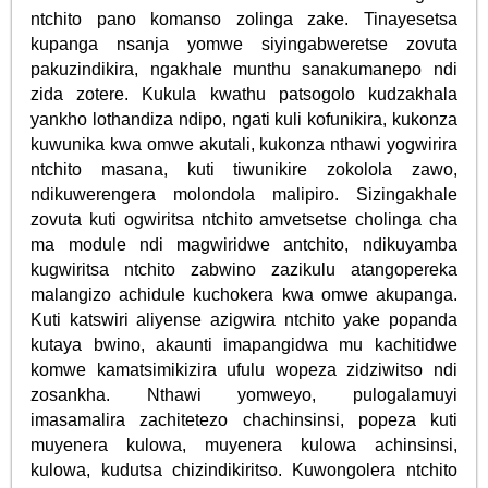
ntchito pano komanso zolinga zake. Tinayesetsa
kupanga nsanja yomwe siyingabweretse zovuta
pakuzindikira, ngakhale munthu sanakumanepo ndi
zida zotere. Kukula kwathu patsogolo kudzakhala
yankho lothandiza ndipo, ngati kuli kofunikira, kukonza
kuwunika kwa omwe akutali, kukonza nthawi yogwirira
ntchito masana, kuti tiwunikire zokolola zawo,
ndikuwerengera molondola malipiro. Sizingakhale
zovuta kuti ogwiritsa ntchito amvetsetse cholinga cha
ma module ndi magwiridwe antchito, ndikuyamba
kugwiritsa ntchito zabwino zazikulu atangopereka
malangizo achidule kuchokera kwa omwe akupanga.
Kuti katswiri aliyense azigwira ntchito yake popanda
kutaya bwino, akaunti imapangidwa mu kachitidwe
komwe kamatsimikizira ufulu wopeza zidziwitso ndi
zosankha. Nthawi yomweyo, pulogalamuyi
imasamalira zachitetezo chachinsinsi, popeza kuti
muyenera kulowa, muyenera kulowa achinsinsi,
kulowa, kudutsa chizindikiritso. Kuwongolera ntchito