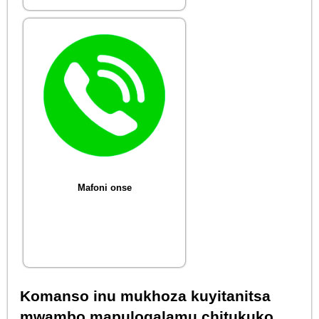
Mafoni onse
Komanso inu mukhoza kuyitanitsa
mwambo mapulogalamu chitukuko