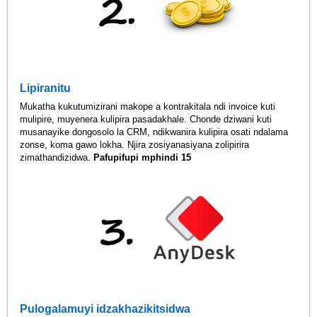
Lipiranitu
Mukatha kukutumizirani makope a kontrakitala ndi invoice kuti
mulipire, muyenera kulipira pasadakhale. Chonde dziwani kuti
musanayike dongosolo la CRM, ndikwanira kulipira osati ndalama
zonse, koma gawo lokha. Njira zosiyanasiyana zolipirira
zimathandizidwa.
Pafupifupi mphindi 15
Pulogalamuyi idzakhazikitsidwa