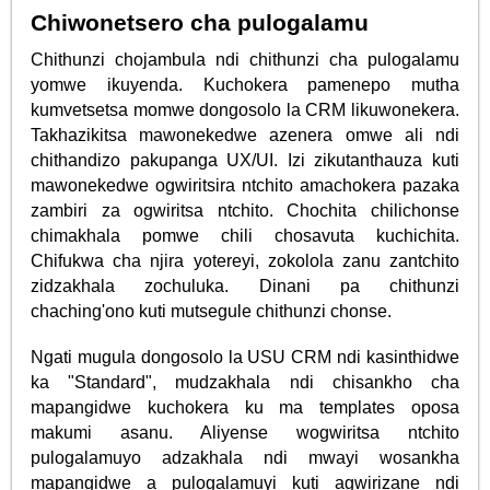
Chiwonetsero cha pulogalamu
Chithunzi chojambula ndi chithunzi cha pulogalamu
yomwe ikuyenda. Kuchokera pamenepo mutha
kumvetsetsa momwe dongosolo la CRM likuwonekera.
Takhazikitsa mawonekedwe azenera omwe ali ndi
chithandizo pakupanga UX/UI. Izi zikutanthauza kuti
mawonekedwe ogwiritsira ntchito amachokera pazaka
zambiri za ogwiritsa ntchito. Chochita chilichonse
chimakhala pomwe chili chosavuta kuchichita.
Chifukwa cha njira yotereyi, zokolola zanu zantchito
zidzakhala zochuluka. Dinani pa chithunzi
chaching'ono kuti mutsegule chithunzi chonse.
Ngati mugula dongosolo la USU CRM ndi kasinthidwe
ka "Standard", mudzakhala ndi chisankho cha
mapangidwe kuchokera ku ma templates oposa
makumi asanu. Aliyense wogwiritsa ntchito
pulogalamuyo adzakhala ndi mwayi wosankha
mapangidwe a pulogalamuyi kuti agwirizane ndi