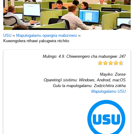
USU
››
Mapulogalamu opangira mabizinesi
››
Kuwongolera nthawi yakugwira ntchito
Mulingo:
4.9
. Chiwerengero cha mabungwe:
247
Mayiko:
Zonse
Opareting'i sisitimu:
Windows, Android, macOS
Gulu la mapulogalamu:
Zodzichitira zokha
Mapulogalamu USU