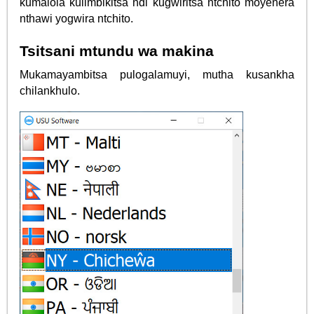
kumalola kulimbikitsa ndi kugwiritsa ntchito moyenera
nthawi yogwira ntchito.
Tsitsani mtundu wa makina
Mukamayambitsa pulogalamuyi, mutha kusankha
chilankhulo.