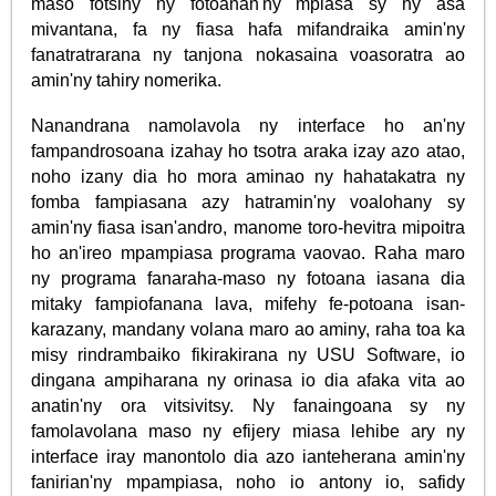
maso fotsiny ny fotoanan'ny mpiasa sy ny asa
mivantana, fa ny fiasa hafa mifandraika amin'ny
fanatratrarana ny tanjona nokasaina voasoratra ao
amin'ny tahiry nomerika.
Nanandrana namolavola ny interface ho an'ny
fampandrosoana izahay ho tsotra araka izay azo atao,
noho izany dia ho mora aminao ny hahatakatra ny
fomba fampiasana azy hatramin'ny voalohany sy
amin'ny fiasa isan'andro, manome toro-hevitra mipoitra
ho an'ireo mpampiasa programa vaovao. Raha maro
ny programa fanaraha-maso ny fotoana iasana dia
mitaky fampiofanana lava, mifehy fe-potoana isan-
karazany, mandany volana maro ao aminy, raha toa ka
misy rindrambaiko fikirakirana ny USU Software, io
dingana ampiharana ny orinasa io dia afaka vita ao
anatin'ny ora vitsivitsy. Ny fanaingoana sy ny
famolavolana maso ny efijery miasa lehibe ary ny
interface iray manontolo dia azo ianteherana amin'ny
fanirian'ny mpampiasa, noho io antony io, safidy