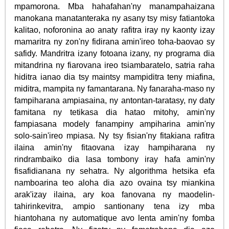
mpamorona. Mba hahafahan'ny manampahaizana
manokana manatanteraka ny asany tsy misy fatiantoka
kalitao, noforonina ao anaty rafitra iray ny kaonty izay
mamaritra ny zon'ny fidirana amin'ireo toha-baovao sy
safidy. Mandritra izany fotoana izany, ny programa dia
mitandrina ny fiarovana ireo tsiambaratelo, satria raha
hiditra ianao dia tsy maintsy mampiditra teny miafina,
miditra, mampita ny famantarana. Ny fanaraha-maso ny
fampiharana ampiasaina, ny antontan-taratasy, ny daty
famitana ny tetikasa dia hatao mitohy, amin'ny
fampiasana modely fanampiny ampiharina amin'ny
solo-sain'ireo mpiasa. Ny tsy fisian'ny fitakiana rafitra
ilaina amin'ny fitaovana izay hampiharana ny
rindrambaiko dia lasa tombony iray hafa amin'ny
fisafidianana ny sehatra. Ny algorithma hetsika efa
namboarina teo aloha dia azo ovaina tsy miankina
arak'izay ilaina, ary koa fanovana ny maodelin-
tahirinkevitra, ampio santionany tena izy mba
hiantohana ny automatique avo lenta amin'ny fomba