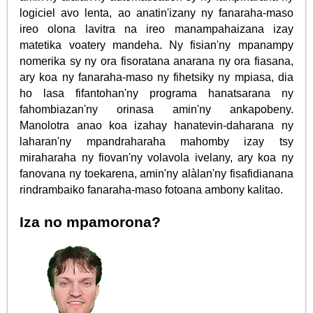
logiciel avo lenta, ao anatin'izany ny fanaraha-maso
ireo olona lavitra na ireo manampahaizana izay
matetika voatery mandeha. Ny fisian'ny mpanampy
nomerika sy ny ora fisoratana anarana ny ora fiasana,
ary koa ny fanaraha-maso ny fihetsiky ny mpiasa, dia
ho lasa fifantohan'ny programa hanatsarana ny
fahombiazan'ny orinasa amin'ny ankapobeny.
Manolotra anao koa izahay hanatevin-daharana ny
laharan'ny mpandraharaha mahomby izay tsy
miraharaha ny fiovan'ny volavola ivelany, ary koa ny
fanovana ny toekarena, amin'ny alàlan'ny fisafidianana
rindrambaiko fanaraha-maso fotoana ambony kalitao.
Iza no mpamorona?