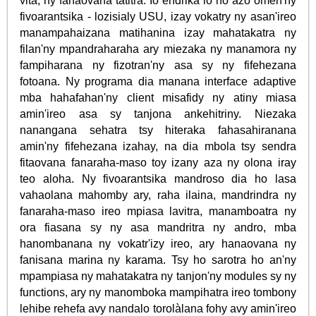
vita, ny fanaovana tatitra. Io endrika io no azo omen'ny
fivoarantsika - lozisialy USU, izay vokatry ny asan'ireo
manampahaizana matihanina izay mahatakatra ny
filan'ny mpandraharaha ary miezaka ny manamora ny
fampiharana ny fizotran'ny asa sy ny fifehezana
fotoana. Ny programa dia manana interface adaptive
mba hahafahan'ny client misafidy ny atiny miasa
amin'ireo asa sy tanjona ankehitriny. Niezaka
nanangana sehatra tsy hiteraka fahasahiranana
amin'ny fifehezana izahay, na dia mbola tsy sendra
fitaovana fanaraha-maso toy izany aza ny olona iray
teo aloha. Ny fivoarantsika mandroso dia ho lasa
vahaolana mahomby ary, raha ilaina, mandrindra ny
fanaraha-maso ireo mpiasa lavitra, manamboatra ny
ora fiasana sy ny asa mandritra ny andro, mba
hanombanana ny vokatr'izy ireo, ary hanaovana ny
fanisana marina ny karama. Tsy ho sarotra ho an'ny
mpampiasa ny mahatakatra ny tanjon'ny modules sy ny
functions, ary ny manomboka mampihatra ireo tombony
lehibe rehefa avy nandalo torolàlana fohy avy amin'ireo