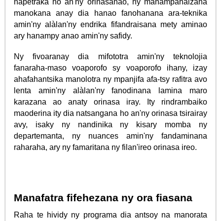
napetraka ho an'ny orinasanao, ny manampahaizana
manokana anay dia hanao fanohanana ara-teknika
amin'ny alàlan'ny endrika fifandraisana mety aminao
ary hanampy anao amin'ny safidy.
Ny fivoaranay dia mifototra amin'ny teknolojia
fanaraha-maso voaporofo sy voaporofo ihany, izay
ahafahantsika manolotra ny mpanjifa afa-tsy rafitra avo
lenta amin'ny alàlan'ny fanodinana lamina maro
karazana ao anaty orinasa iray. Ity rindrambaiko
maoderina ity dia natsangana ho an'ny orinasa tsirairay
avy, isaky ny nandinika ny kisary momba ny
departemanta, ny nuances amin'ny fandaminana
raharaha, ary ny famaritana ny filan'ireo orinasa ireo.
Manafatra fifehezana ny ora fiasana
Raha te hividy ny programa dia antsoy na manorata