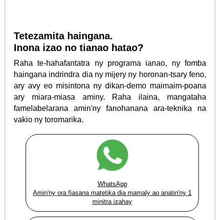
Tetezamita haingana.
Inona izao no tianao hatao?
Raha te-hahafantatra ny programa ianao, ny fomba
haingana indrindra dia ny mijery ny horonan-tsary feno,
ary avy eo misintona ny dikan-demo maimaim-poana
ary miara-miasa aminy. Raha ilaina, mangataha
famelabelarana amin'ny fanohanana ara-teknika na
vakio ny toromarika.
WhatsApp
Amin'ny ora fiasana matetika dia mamaly ao anatin'ny 1
minitra izahay