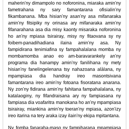
maherin'ny dimampolo no noforonina, miaraka amin'ny
fametrahana ny sary famantarana ofisialin'ny
fikambanana. Mba hisian'ny asan'ny asa mifanaraka
amin'ny fitsipiky ny orinasa ary mifanaraka amin'ny
fifanarahana asa dia misy kaonty misaraka noforonina
ho an'ny mpiasa tsirairay, misy ny fitaovana sy ny
foibem-panadihadiana ilaina amin'ny asa. Ny
fampidirana tenimiafina sy fampahalalana momba ny
mombamomba anao eo am-baravarankely an'ny
programa dia hanampy amin'ny fanilihana ny mety
hisian'ny fanelingelenana tsy nahazoana alàlana, ny
mpampiasa dia handray ireo masontsivana
famantarana ireo amin'ny fotoana fisoratana anarana.
Ny zon'ny fidirana amin'ny fahitana fampahalalana, ny
katalaoginy, ny fifandraisana ary ny fampiasana ny
fampiasa dia voafaritra manokana ho an'ny mpampiasa
tsirairay, miankina amin'ny toeran'ny mpiasa, azon'izy
ireo itarina na tery araka izay ilain'ny ekipa mpitantana.
Ny fomba fanaraha-maso ny fampiharana mpampiasa