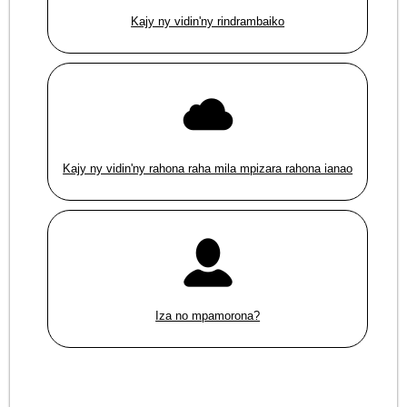
Kajy ny vidin'ny rindrambaiko
Kajy ny vidin'ny rahona raha mila mpizara rahona ianao
Iza no mpamorona?