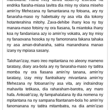
endrika fiaraha-miasa lavitra dia misy ny olana miseho
amin'ny fifehezana ny famantarana ny fotoana, ary ny
fanaraha-maso ny habetsaky ny asa vita dia tokony
hotanterahina mitohy. Zava-dehibe ihany koa ny tsy
manara-maso fotsiny ny ora fiasana, fa miantoka ihany
koa ny fandaniana azy io amin'ny vokatra, ary tsy misy
ny fanaovana hosoka sy ny famoronana fakana tahaka
ny asa aman-draharaha, satria manandrana manao
izany ny mpiasa sasany.
Talohan'izay, maro ireo mpitantana no aleony mameno
taratasy, diary ara-bola ary ny fanaraha-maso ny tatitra
momba ny ora fiasana amin'ny tanana, amin'ny
taratasy, izay misy fiantraikany mivantana amin'ny
fifehezana ny fotoanan'ny asa vita, ary indraindray
mahavita tetikasa, dia raharaham-barotra, ary maro
hafa. Ankoatr'izay, ity fampahalalana ity dia nomena ny
mpitantana na ny sampana fitantanam-bola ho amin'ny
fanomanana ny tatitra mitambatra, na dia amin'izao