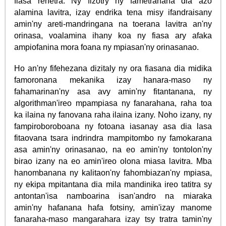
fiasa rehetra. Ny fizotry ny fametrahana dia azo
alamina lavitra, izay endrika tena misy ifandraisany
amin'ny areti-mandringana na toerana lavitra an'ny
orinasa, voalamina ihany koa ny fiasa ary afaka
ampiofanina mora foana ny mpiasan'ny orinasanao.
Ho an'ny fifehezana dizitaly ny ora fiasana dia midika
famoronana mekanika izay hanara-maso ny
fahamarinan'ny asa avy amin'ny fitantanana, ny
algorithman'ireo mpampiasa ny fanarahana, raha toa
ka ilaina ny fanovana raha ilaina izany. Noho izany, ny
fampiroboroboana ny fotoana iasanay asa dia lasa
fitaovana tsara indrindra mampitombo ny famokarana
asa amin'ny orinasanao, na eo amin'ny tontolon'ny
birao izany na eo amin'ireo olona miasa lavitra. Mba
hanombanana ny kalitaon'ny fahombiazan'ny mpiasa,
ny ekipa mpitantana dia mila mandinika ireo tatitra sy
antontan'isa namboarina isan'andro na miaraka
amin'ny hafanana hafa fotsiny, amin'izay manome
fanaraha-maso mangarahara izay tsy tratra tamin'ny