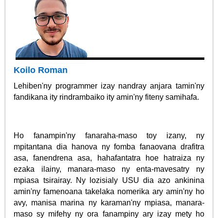
Koilo Roman
Lehiben'ny programmer izay nandray anjara tamin'ny
fandikana ity rindrambaiko ity amin'ny fiteny samihafa.
Ho fanampin'ny fanaraha-maso toy izany, ny
mpitantana dia hanova ny fomba fanaovana drafitra
asa, fanendrena asa, hahafantatra hoe hatraiza ny
ezaka ilainy, manara-maso ny enta-mavesatry ny
mpiasa tsirairay. Ny lozisialy USU dia azo ankinina
amin'ny famenoana takelaka nomerika ary amin'ny ho
avy, manisa marina ny karaman'ny mpiasa, manara-
maso sy mifehy ny ora fanampiny ary izay mety ho