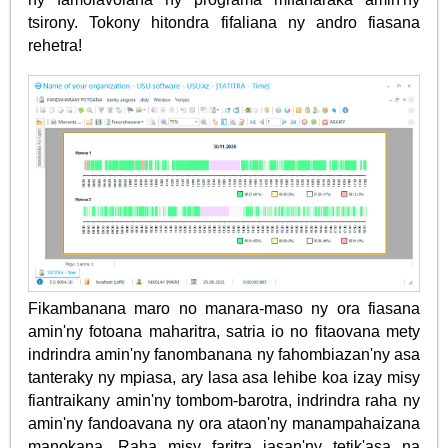
tsirony. Tokony hitondra fifaliana ny andro fiasana
rehetra!
Fikambanana maro no manara-maso ny ora fiasana
amin'ny fotoana maharitra, satria io no fitaovana mety
indrindra amin'ny fanombanana ny fahombiazan'ny asa
tanteraky ny mpiasa, ary lasa asa lehibe koa izay misy
fiantraikany amin'ny tombom-barotra, indrindra raha ny
amin'ny fandoavana ny ora ataon'ny manampahaizana
manokana. Raha misy faritra iasan'ny tetik'asa na