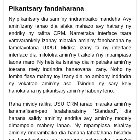
Pikantsary fandaharana
Ny pikantsary dia sarin'ny rindrambaiko mandeha. Avy
amin'izany ianao dia afaka mahazo avy hatrany ny
endriky ny rafitra CRM. Nametraka interface tsara
varavarankely izahay miaraka amin'ny fanohanana ny
famolavolana UX/UI. Midika izany fa ny interface
interface dia mifototra amin'ny traikefan'ny mpampiasa
taona maro. Ny hetsika tsirairay dia mipetraka amin'ny
toerana mety indrindra hanaovana izany. Noho ny
fomba fiasa mahay toy izany dia ho ambony indrindra
ny vokatrao amin'ny asa. Tsindrio ny sary kely
hanokafana ny pikantsary amin'ny habeny feno.
Raha mividy rafitra USU CRM ianao miaraka amin'ny
fanamafisam-peo farafaharatsiny "Standard", dia
hanana safidy amin'ny endrika avy amin'ny modely
dimampolo mahery ianao. Ny mpampiasa tsirairay
amin'ny rindrambaiko dia hanana fahafahana hisafidy
ny famolavolana ny programa mifanaraka amin'ny