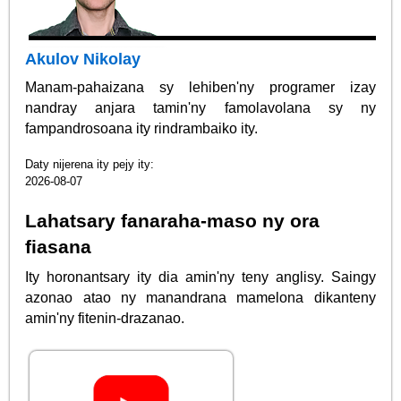
Akulov Nikolay
Manam-pahaizana sy lehiben'ny programer izay
nandray anjara tamin'ny famolavolana sy ny
fampandrosoana ity rindrambaiko ity.
Daty nijerena ity pejy ity:
2026-08-07
Lahatsary fanaraha-maso ny ora
fiasana
Ity horonantsary ity dia amin'ny teny anglisy. Saingy
azonao atao ny manandrana mamelona dikanteny
amin'ny fitenin-drazanao.