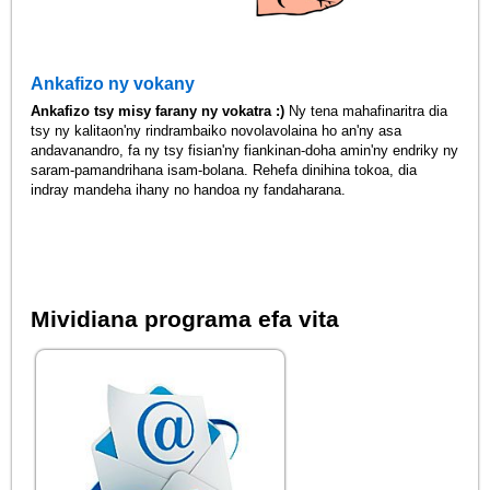
Ankafizo ny vokany
Ankafizo tsy misy farany ny vokatra :)
Ny tena mahafinaritra dia
tsy ny kalitaon'ny rindrambaiko novolavolaina ho an'ny asa
andavanandro, fa ny tsy fisian'ny fiankinan-doha amin'ny endriky ny
saram-pamandrihana isam-bolana. Rehefa dinihina tokoa, dia
indray mandeha ihany no handoa ny fandaharana.
Mividiana programa efa vita