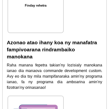
Finday rehetra
Azonao atao ihany koa ny manafatra
fampivoarana rindrambaiko
manokana
Raha manana fepetra takian'ny lozisialy manokana
ianao dia manaova commande development custom.
Avy eo dia tsy mila mampifanaraka amin'ny programa
ianao, fa ny programa dia amboarina amin'ny
fizotran'ny orinasanao!