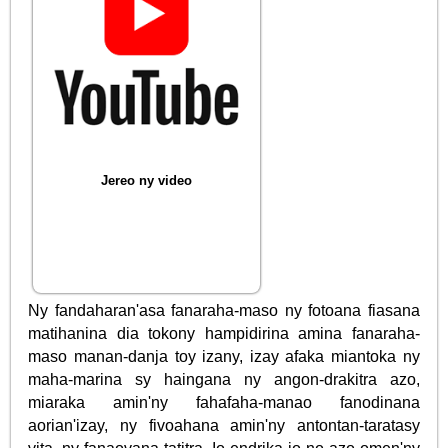
Jereo ny video
Ny fandaharan'asa fanaraha-maso ny fotoana fiasana
matihanina dia tokony hampidirina amina fanaraha-
maso manan-danja toy izany, izay afaka miantoka ny
maha-marina sy haingana ny angon-drakitra azo,
miaraka amin'ny fahafaha-manao fanodinana
aorian'izay, ny fivoahana amin'ny antontan-taratasy