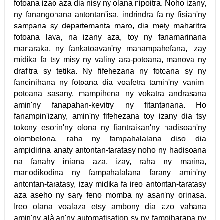
fotoana izao aza dia nisy ny olana nipoitra. Noho izany,
ny fanangonana antontan'isa, indrindra fa ny fisian'ny
sampana sy departemanta maro, dia mety maharitra
fotoana lava, na izany aza, toy ny fanamarinana
manaraka, ny fankatoavan'ny manampahefana, izay
midika fa tsy misy ny valiny ara-potoana, manova ny
drafitra sy tetika. Ny fifehezana ny fotoana sy ny
fandinihana ny fotoana dia voafetra tamin'ny vanim-
potoana sasany, mampihena ny vokatra andrasana
amin'ny fanapahan-kevitry ny fitantanana. Ho
fanampin'izany, amin'ny fifehezana toy izany dia tsy
tokony esorin'ny olona ny fiantraikan'ny hadisoan'ny
olombelona, raha ny fampahalalana diso dia
ampidirina anaty antontan-taratasy noho ny hadisoana
na fanahy iniana aza, izay, raha ny marina,
manodikodina ny fampahalalana farany amin'ny
antontan-taratasy, izay midika fa ireo antontan-taratasy
aza aseho ny sary feno momba ny asan'ny orinasa.
Ireo olana voalaza etsy ambony dia azo vahana
amin'ny alàlan'ny automatisation sy ny fampiharana ny