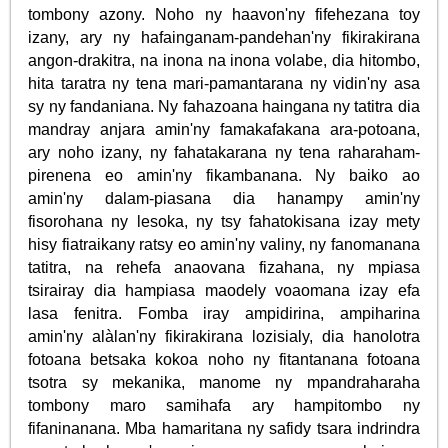
tombony azony. Noho ny haavon'ny fifehezana toy
izany, ary ny hafainganam-pandehan'ny fikirakirana
angon-drakitra, na inona na inona volabe, dia hitombo,
hita taratra ny tena mari-pamantarana ny vidin'ny asa
sy ny fandaniana. Ny fahazoana haingana ny tatitra dia
mandray anjara amin'ny famakafakana ara-potoana,
ary noho izany, ny fahatakarana ny tena raharaham-
pirenena eo amin'ny fikambanana. Ny baiko ao
amin'ny dalam-piasana dia hanampy amin'ny
fisorohana ny lesoka, ny tsy fahatokisana izay mety
hisy fiatraikany ratsy eo amin'ny valiny, ny fanomanana
tatitra, na rehefa anaovana fizahana, ny mpiasa
tsirairay dia hampiasa maodely voaomana izay efa
lasa fenitra. Fomba iray ampidirina, ampiharina
amin'ny alàlan'ny fikirakirana lozisialy, dia hanolotra
fotoana betsaka kokoa noho ny fitantanana fotoana
tsotra sy mekanika, manome ny mpandraharaha
tombony maro samihafa ary hampitombo ny
fifaninanana. Mba hamaritana ny safidy tsara indrindra