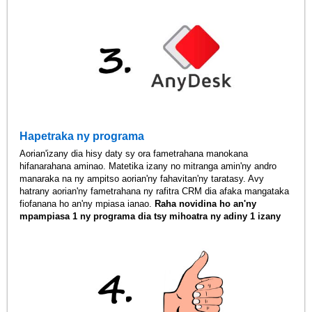
Hapetraka ny programa
Aorian'izany dia hisy daty sy ora fametrahana manokana
hifanarahana aminao. Matetika izany no mitranga amin'ny andro
manaraka na ny ampitso aorian'ny fahavitan'ny taratasy. Avy
hatrany aorian'ny fametrahana ny rafitra CRM dia afaka mangataka
fiofanana ho an'ny mpiasa ianao.
Raha novidina ho an'ny
mpampiasa 1 ny programa dia tsy mihoatra ny adiny 1 izany