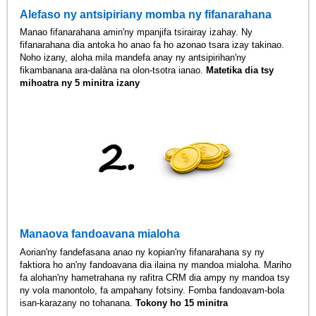
Alefaso ny antsipiriany momba ny fifanarahana
Manao fifanarahana amin'ny mpanjifa tsirairay izahay. Ny
fifanarahana dia antoka ho anao fa ho azonao tsara izay takinao.
Noho izany, aloha mila mandefa anay ny antsipirihan'ny
fikambanana ara-dalàna na olon-tsotra ianao.
Matetika dia tsy
mihoatra ny 5 minitra izany
Manaova fandoavana mialoha
Aorian'ny fandefasana anao ny kopian'ny fifanarahana sy ny
faktiora ho an'ny fandoavana dia ilaina ny mandoa mialoha. Mariho
fa alohan'ny hametrahana ny rafitra CRM dia ampy ny mandoa tsy
ny vola manontolo, fa ampahany fotsiny. Fomba fandoavam-bola
isan-karazany no tohanana.
Tokony ho 15 minitra