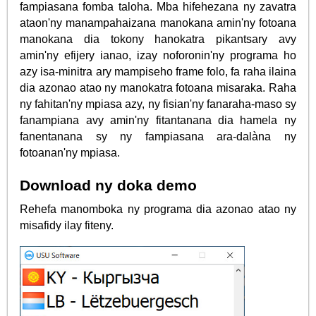
fampiasana fomba taloha. Mba hifehezana ny zavatra
ataon'ny manampahaizana manokana amin'ny fotoana
manokana dia tokony hanokatra pikantsary avy
amin'ny efijery ianao, izay noforonin'ny programa ho
azy isa-minitra ary mampiseho frame folo, fa raha ilaina
dia azonao atao ny manokatra fotoana misaraka. Raha
ny fahitan'ny mpiasa azy, ny fisian'ny fanaraha-maso sy
fanampiana avy amin'ny fitantanana dia hamela ny
fanentanana sy ny fampiasana ara-dalàna ny
fotoanan'ny mpiasa.
Download ny doka demo
Rehefa manomboka ny programa dia azonao atao ny
misafidy ilay fiteny.