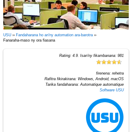
USU
››
Fandaharana ho an'ny automation ara-barotra
››
Fanaraha-maso ny ora fiasana
Rating:
4.9
. Isan'ny fikambanana:
981
firenena:
rehetra
Rafitra fikirakirana:
Windows, Android, macOS
Tarika fandaharana:
Automatique automatique
Software USU