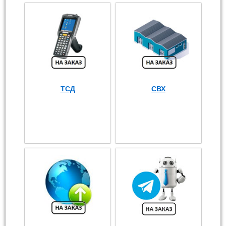
ТСД
СВХ