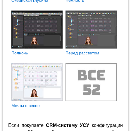
Океанская глубина
Нежность
Полночь
Перед рассветом
Мечты о весне
Если покупаете
CRM-систему УСУ
конфигурации