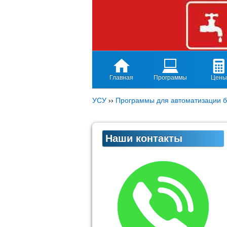
Главная
Программы
Цены
УСУ
››
Программы для автоматизации б
Наши контакты