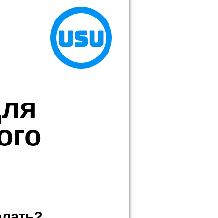
для
ого
елать?