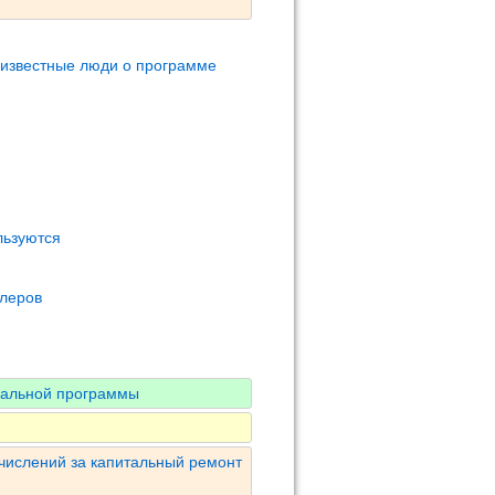
 известные люди о программе
льзуются
олеров
нальной программы
числений за капитальный ремонт