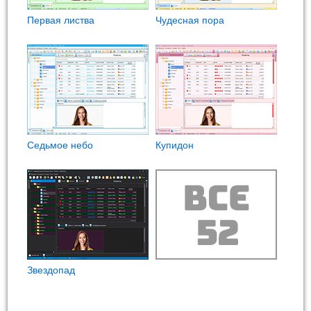
Первая листва
Чудесная пора
Седьмое небо
Купидон
Звездопад