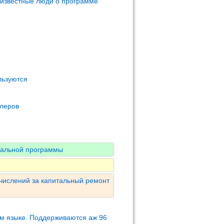
 известные люди о программе
льзуются
олеров
нальной программы
числений за капитальный ремонт
м языке. Поддерживаются аж 96