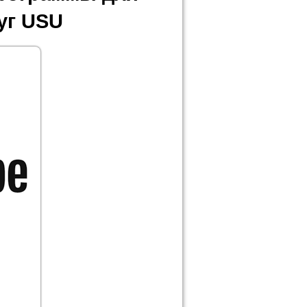
уг USU