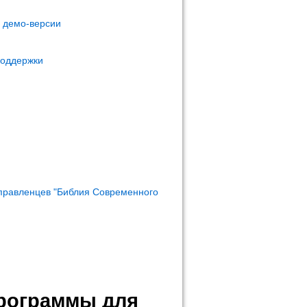
м демо-версии
поддержки
правленцев "Библия Современного
программы для