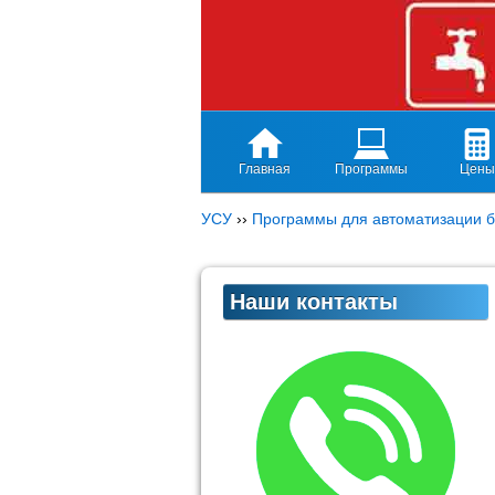
Главная
Программы
Цены
УСУ
››
Программы для автоматизации б
Наши контакты