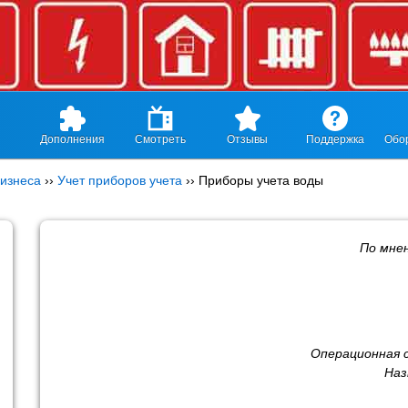
Дополнения
Смотреть
Отзывы
Поддержка
Обо
изнеса
››
Учет приборов учета
››
Приборы учета воды
По мне
Операционная 
Наз