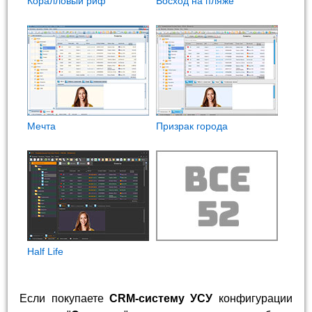
Коралловый риф
Восход на пляже
Мечта
Призрак города
Half Life
Если покупаете
CRM-систему УСУ
конфигурации