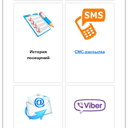
История
СМС-рассылка
посещений