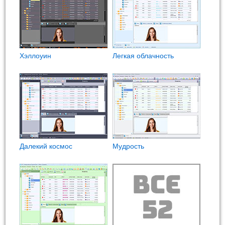
Хэллоуин
Легкая облачность
Далекий космос
Мудрость