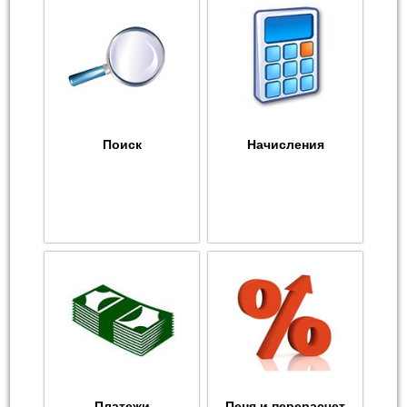
Поиск
Начисления
Платежи
Пеня и перерасчет