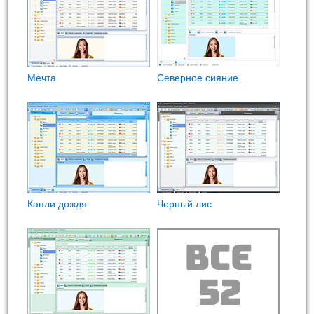
Мечта
Северное сияние
Капли дождя
Черный лис