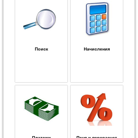
Поиск
Начисления
Платежи
Пеня и перерасчет