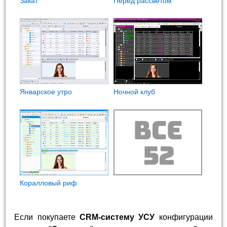
Закат
Перед рассветом
Январское утро
Ночной клуб
Коралловый риф
Если покупаете
CRM-систему УСУ
конфигурации