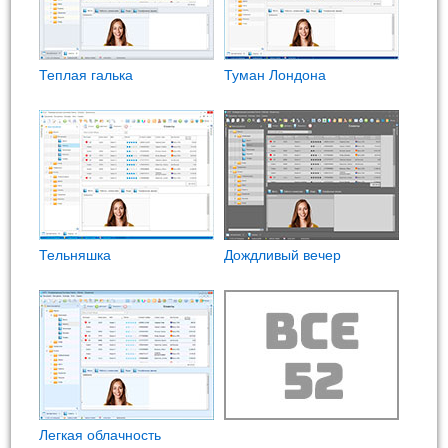
Теплая галька
Туман Лондона
Тельняшка
Дождливый вечер
Легкая облачность