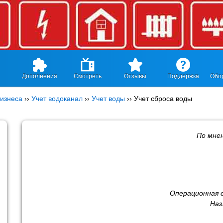
Дополнения
Смотреть
Отзывы
Поддержка
Обо
изнеса
››
Учет водоканал
››
Учет воды
››
Учет сброса воды
По мне
Операционная 
Наз