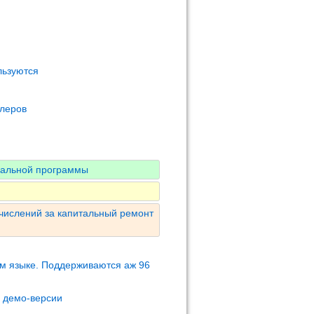
льзуются
олеров
нальной программы
числений за капитальный ремонт
м языке. Поддерживаются аж 96
м демо-версии