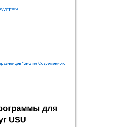
поддержки
правленцев "Библия Современного
программы для
уг USU