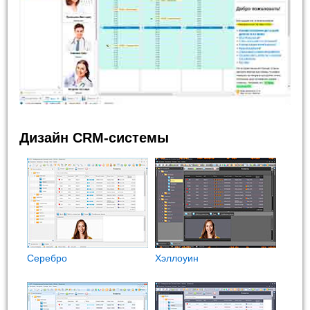
Дизайн CRM-системы
Cеребро
Хэллоуин