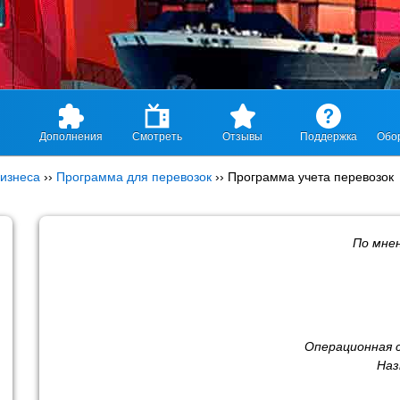
Дополнения
Смотреть
Отзывы
Поддержка
Обо
изнеса
››
Программа для перевозок
››
Программа учета перевозок
По мне
Операционная 
Наз