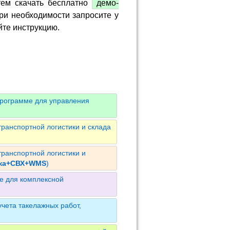
тем скачать бесплатно
демо-
ри необходимости запросите у
йте инструкцию.
программе для управления
ранспортной логистики и склада
ранспортной логистики и
ика+СВХ+WMS
)
е для комплексной
чета такелажных работ,