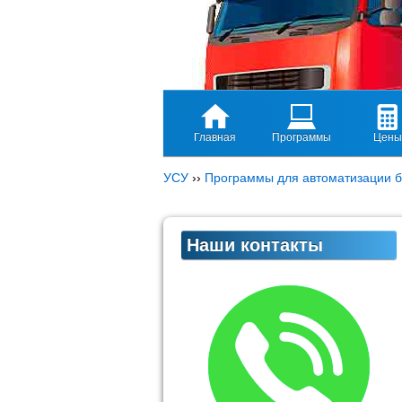
Главная
Программы
Цены
УСУ
››
Программы для автоматизации б
Наши контакты