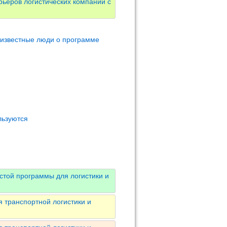
ьеров логистических компаний с
 известные люди о программе
льзуются
стой программы для логистики и
 транспортной логистики и