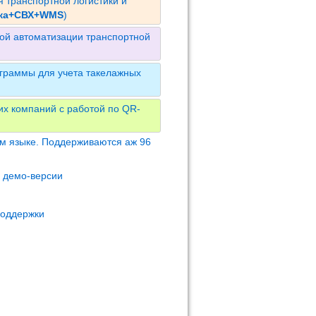
 транспортной логистики и
ика+СВХ+WMS
)
ой автоматизации транспортной
граммы для учета такелажных
их компаний с работой по QR-
м языке. Поддерживаются аж 96
м демо-версии
поддержки