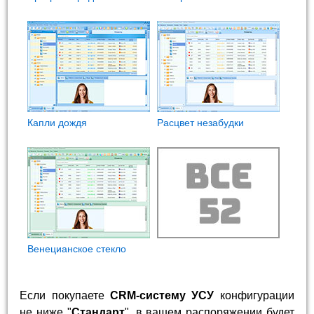
Капли дождя
Расцвет незабудки
Венецианское стекло
Если покупаете
CRM-систему УСУ
конфигурации
не ниже "
Стандарт
", в вашем распоряжении будет