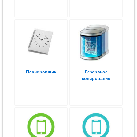
Планировщик
Резервное
копирование