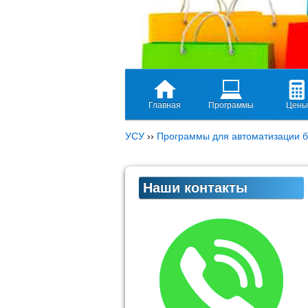
Главная
Программы
Цены
УСУ
››
Программы для автоматизации б
Наши контакты