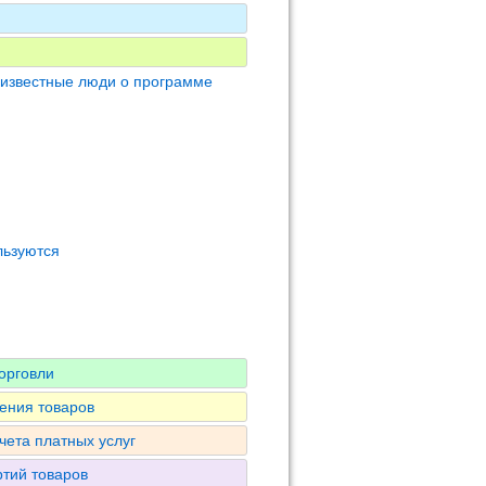
 известные люди о программе
льзуются
орговли
ения товаров
чета платных услуг
ртий товаров