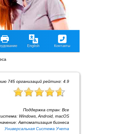
рудование
English
Контакты
еса
нию
745
организаций рейтинг:
4.9
Поддержка стран:
Все
система:
Windows, Android, macOS
начение:
Автоматизация бизнеса
Универсальная Система Учета