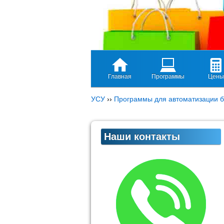
Главная
Программы
Цены
УСУ
››
Программы для автоматизации б
Наши контакты