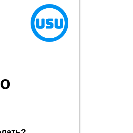
по
елать?