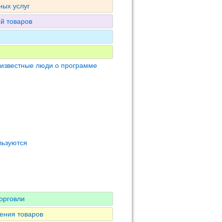
ных услуг
ий товаров
 известные люди о программе
льзуются
орговли
ения товаров