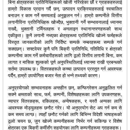
बिना क्षेत्रहरुका प्रतिनिधिहरूको खोजी गरिरहेका छौं र ग्राहकहरुलाई
हाम्रो विकास प्रदान गर्दै छन्, उत्पादन प्रक्रियाहरुलाई स्वचालित
बनाउन र काम गर्ने समयलाई अनुकूलन गर्न। हाम्रो कम्पनीले वित्तीय
लगानीविना प्रतिनिधिहरू खोज्दैछ, भुक्तानी गर्ने सम्भावनालाई ध्यानमा
राख्दै, भुक्तानी टर्मिनलहरू र अनलाइन स्थानान्तरणहरूको साथ
एकीकृत। कुनै लगानी नभएका क्षेत्रहरूमा प्रतिनिधि खोज्ने फर्महरूले
विस्तृत जानकारीको लागि निर्दिष्ट सम्पर्क नम्बरहरूमा सम्पर्क गर्न
सक्दछन्। सफ्टवेयर कुनै पनि बिक्री प्रतिनिधि, गतिविधि र क्षेत्रको
कम्पनीमा काम गर्ने कर्मचारीहरूको लागि ठूलो वित्तीय लगानी बिना, कम
लागत र मासिक शुल्कको पूर्ण अनुपस्थितिलाई ध्यानमा राखी प्रबन्धको
सर्तमा उपलब्ध छ। वितरकहरूले कच्चा उत्पादन प्रस्तुत गर्न आवश्यक
पर्दैन, हाम्रो उपयोगिता बजार नेता हो भन्ने तथ्यको कारण।
अनुप्रयोगको सम्भावनाहरू अन्तहीन छन्, कन्फिगरेसन अनुकूलित गर्न
सक्ने क्षमताको साथ, फर्म, कम्पनी, विशेषज्ञहरूका लागि उपकरणहरू,
व्यापार वितरकहरू, वकिलहरू, अन्वेषकहरू, र यस्तै अन्यका लागि
आवश्यक मोड्युलहरू छनौट गरेर। यो अनुप्रयोग सेट अप गर्न कम से
कम समय लाग्छ। त्यहाँ छनौट गर्नको लागि बिभिन्न विदेशी भाषाहरूको
ठूलो चयन छ, जुन खोज्ने कम्पनीहरूमा निर्भर गर्न सकिन्छ र विशेष
क्षेत्रका एक बिक्री कर्मीसँग सहयोगका लागि कम्पनीहरूमा ग्राहकहरू।