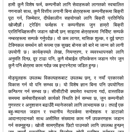
हामी कुनै विशेष फर्म, कम्पनीको लागि सेवाहरूको लागतको स्वचालित
गणनाको साथ, कुनै वित्तीय लगानी बिना क्षेत्रहरूमा कम्पनीहरूमा बिक्री
पूरा गर्न, जिम्मेवार, दीर्घकालीन सहयोगको लागि बिक्री प्रतिनिधि
खोज्दैछौं। ट्रेडिंग फर्महरू र कम्पनीहरू जुन हाम्रो बिक्री
प्रतिनिधिहरूसँग जडान खोज्दै छन् साइटमा क्षेत्रहरूमा निर्दिष्ट सम्पर्क
नम्बरहरूमा सम्पर्क गर्नुपर्दछ। यो कम लागत, मासिक शुल्क, र दुई घण्टा
टेक्निकल समर्थन को रूपमा एक सुखद बोनस को बारे मा जान्न को लागी
उपयोगी छ। कार्यक्रमले लेखा, नियन्त्रण, र व्यवस्थापनको लागि
अनुमति दिन्छ, दूर टाढा पनि, कुनै मोबाईल एप्लिकेसन जडान गरेर जुन
कुनै पनि क्षेत्रमा काम गर्दछ जब इन्टरनेटमा जडित हुन्छ।
मोड्युलहरू उपलब्ध विकल्पहरूबाट उपलब्ध छन्, र नयाँ प्रकारको
विकास गर्न यो पनि सम्भव छ। यो विशेष ज्ञान बिना पनि उपयोगिता
कन्फिगर गर्न सम्भव छ। सीसीटीभी क्यामेरा स्थापना गर्दा, वास्तविक
समयमा कर्मचारीहरूको कार्यको स्थिति हेर्न सम्भव छ, जुन कम्पनीको
गुणस्तर र अनुशासन बढाउँदै म्यानेजरको लागि लाभदायक छ। तपाईं एक
बहु-च्यानल जडान र स्थानीय नेटवर्कमा सन्देशहरू र डाटाको
आदानप्रदानको साथ असीमित संख्यामा काम गर्ने उपकरणहरू जडान
गर्न सक्नुहुन्छ। खोजी सामग्रीहरू छिटो पाउनको लागि उपलब्ध हुन्छन्