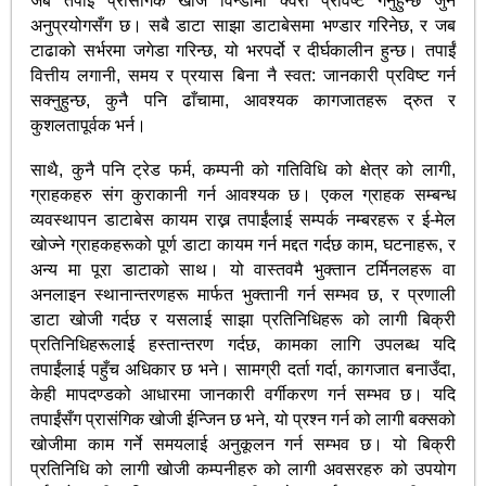
जब तपाईं प्रासंगिक खोज विन्डोमा क्वेरी प्रविष्ट गर्नुहुन्छ जुन
अनुप्रयोगसँग छ। सबै डाटा साझा डाटाबेसमा भण्डार गरिनेछ, र जब
टाढाको सर्भरमा जगेडा गरिन्छ, यो भरपर्दो र दीर्घकालीन हुन्छ। तपाईं
वित्तीय लगानी, समय र प्रयास बिना नै स्वत: जानकारी प्रविष्ट गर्न
सक्नुहुन्छ, कुनै पनि ढाँचामा, आवश्यक कागजातहरू द्रुत र
कुशलतापूर्वक भर्न।
साथै, कुनै पनि ट्रेड फर्म, कम्पनी को गतिविधि को क्षेत्र को लागी,
ग्राहकहरु संग कुराकानी गर्न आवश्यक छ। एकल ग्राहक सम्बन्ध
व्यवस्थापन डाटाबेस कायम राख्न तपाईंलाई सम्पर्क नम्बरहरू र ई-मेल
खोज्ने ग्राहकहरूको पूर्ण डाटा कायम गर्न मद्दत गर्दछ काम, घटनाहरू, र
अन्य मा पूरा डाटाको साथ। यो वास्तवमै भुक्तान टर्मिनलहरू वा
अनलाइन स्थानान्तरणहरू मार्फत भुक्तानी गर्न सम्भव छ, र प्रणाली
डाटा खोजी गर्दछ र यसलाई साझा प्रतिनिधिहरू को लागी बिक्री
प्रतिनिधिहरूलाई हस्तान्तरण गर्दछ, कामका लागि उपलब्ध यदि
तपाईंलाई पहुँच अधिकार छ भने। सामग्री दर्ता गर्दा, कागजात बनाउँदा,
केही मापदण्डको आधारमा जानकारी वर्गीकरण गर्न सम्भव छ। यदि
तपाईंसँग प्रासंगिक खोजी ईन्जिन छ भने, यो प्रश्न गर्न को लागी बक्सको
खोजीमा काम गर्ने समयलाई अनुकूलन गर्न सम्भव छ। यो बिक्री
प्रतिनिधि को लागी खोजी कम्पनीहरु को लागी अवसरहरु को उपयोग