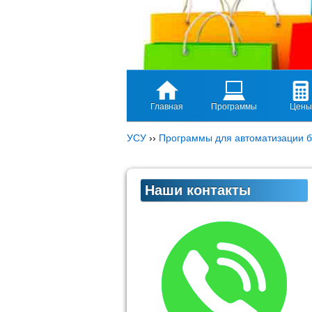
Главная
Программы
Цены
УСУ
››
Программы для автоматизации б
Наши контакты