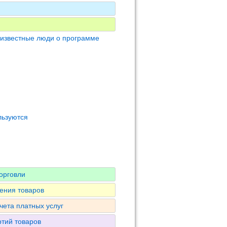
 известные люди о программе
льзуются
орговли
ения товаров
чета платных услуг
ртий товаров