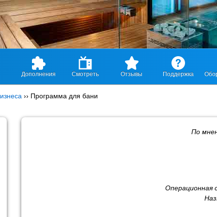
Дополнения
Смотреть
Отзывы
Поддержка
Обо
изнеса
››
Программа для бани
По мне
Операционная 
Наз