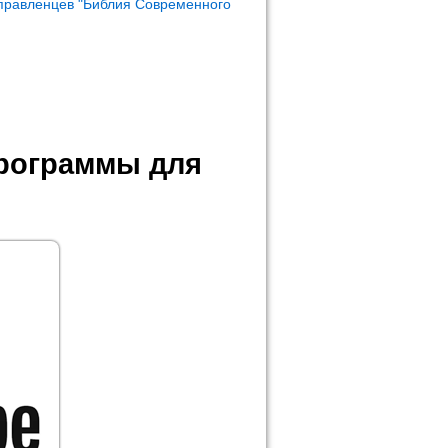
правленцев "Библия Современного
программы для