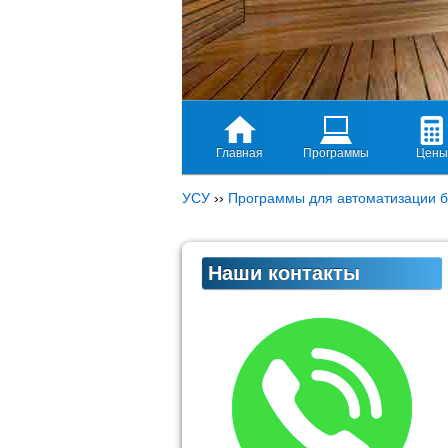
Главная
Программы
Цены
УСУ
››
Программы для автоматизации б
Наши контакты