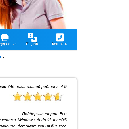
рудование
English
Контакты
в
››
нию
745
организаций рейтинг:
4.9
Поддержка стран:
Все
система:
Windows, Android, macOS
начение:
Автоматизация бизнеса