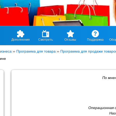
Дополнения
Смотреть
Отзывы
Поддержка
Обо
изнеса
››
Программа для товара
››
Программа для продажи товаро
зине
По мне
Операционная 
Наз