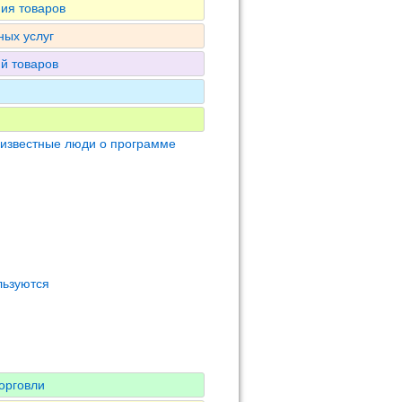
ия товаров
ных услуг
ий товаров
 известные люди о программе
льзуются
орговли