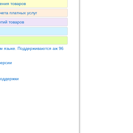
ения товаров
чета платных услуг
ртий товаров
м языке. Поддерживаются аж 96
версии
поддержки