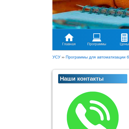
Главная
Программы
Цены
УСУ
››
Программы для автоматизации б
Наши контакты