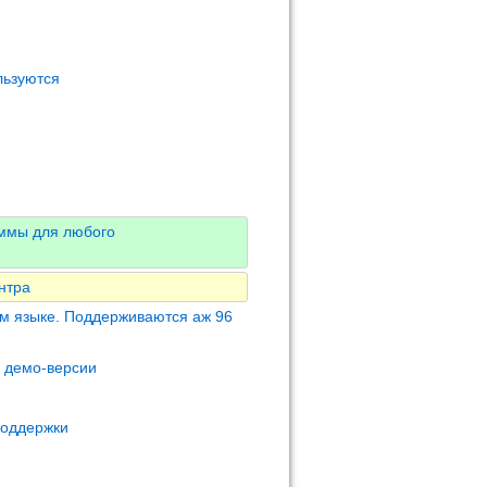
льзуются
аммы для любого
нтра
м языке. Поддерживаются аж 96
м демо-версии
поддержки