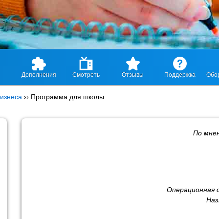
Дополнения
Смотреть
Отзывы
Поддержка
Обо
изнеса
››
Программа для школы
По мне
Операционная 
Наз