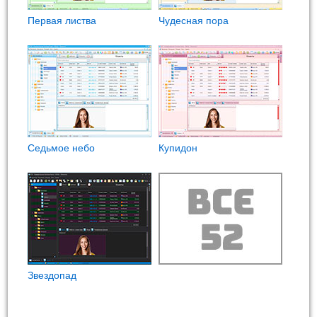
Первая листва
Чудесная пора
Седьмое небо
Купидон
Звездопад