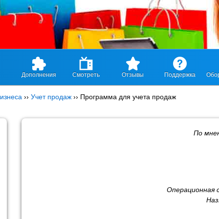
Дополнения
Смотреть
Отзывы
Поддержка
Обо
изнеса
››
Учет продаж
››
Программа для учета продаж
По мн
Операционная 
Наз