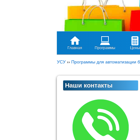
Главная
Программы
Цены
УСУ
››
Программы для автоматизации б
Наши контакты