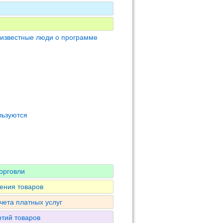
 известные люди о программе
льзуются
орговли
ения товаров
чета платных услуг
ртий товаров