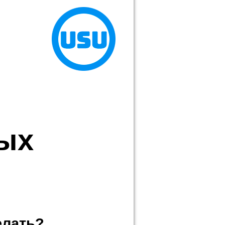
ых
елать?