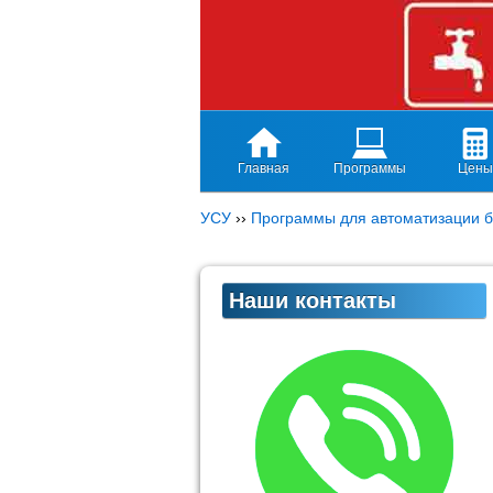
Главная
Программы
Цены
УСУ
››
Программы для автоматизации б
Наши контакты