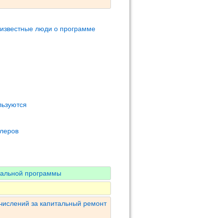
 известные люди о программе
льзуются
олеров
нальной программы
числений за капитальный ремонт