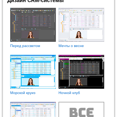
Дизайн CRM-системы
Перед рассветом
Мечты о весне
Морской круиз
Ночной клуб