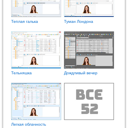
Теплая галька
Туман Лондона
Тельняшка
Дождливый вечер
Легкая облачность