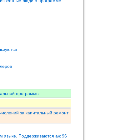
 известные люди о программе
льзуются
олеров
нальной программы
числений за капитальный ремонт
м языке. Поддерживаются аж 96