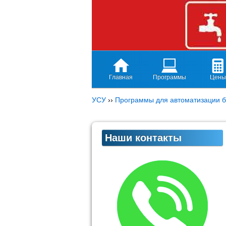
Главная
Программы
Цены
УСУ
››
Программы для автоматизации б
Наши контакты