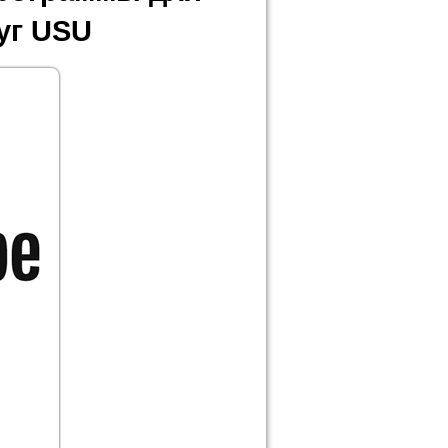
уг USU