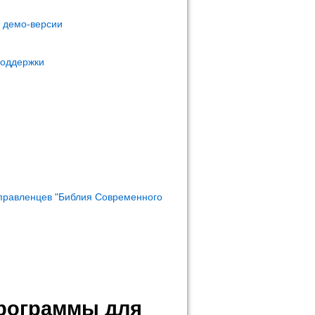
м демо-версии
поддержки
правленцев "Библия Современного
программы для