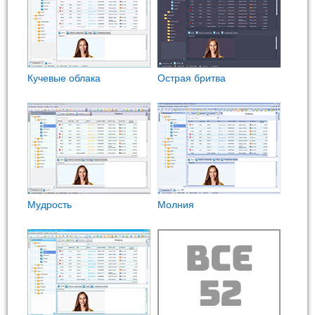
Кучевые облака
Острая бритва
Мудрость
Молния