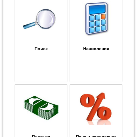
Поиск
Начисления
Платежи
Пеня и перерасчет