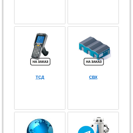
ТСД
СВХ