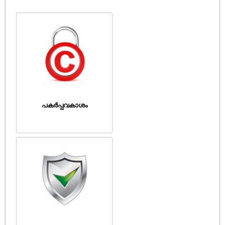
പകർപ്പവകാശം