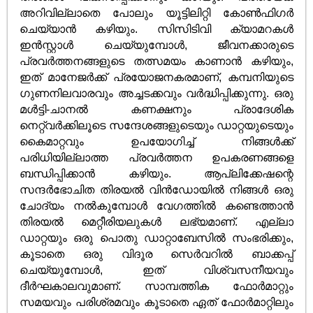
അറിവില്ലാതെ പോലും യൂട്ടിലിറ്റി കോൺഫിഗർ
ചെയ്യാൻ കഴിയും. സിസിടിവി ക്യാമറകൾ
ഇൻസ്റ്റാൾ ചെയ്യുമ്പോൾ, ജീവനക്കാരുടെ
പ്രവർത്തനങ്ങളുടെ തത്സമയം കാണാൻ കഴിയും,
ഇത് മാനേജർക്ക് പ്രയോജനകരമാണ്, കമ്പനിയുടെ
ഗുണനിലവാരവും അച്ചടക്കവും വർദ്ധിപ്പിക്കുന്നു. ഒരു
മൾട്ടി-ചാനൽ കണക്ഷനും പ്രാദേശിക
നെറ്റ്‌വർക്കിലൂടെ സന്ദേശങ്ങളുടെയും ഡാറ്റയുടെയും
കൈമാറ്റവും ഉപയോഗിച്ച് നിങ്ങൾക്ക്
പരിധിയില്ലാത്ത പ്രവർത്തന ഉപകരണങ്ങളെ
ബന്ധിപ്പിക്കാൻ കഴിയും. ആപ്ലിക്കേഷന്റെ
സന്ദർഭോചിത തിരയൽ വിൻഡോയിൽ നിങ്ങൾ ഒരു
ചോദ്യം നൽകുമ്പോൾ വേഗത്തിൽ കണ്ടെത്താൻ
തിരയൽ മെറ്റീരിയലുകൾ ലഭ്യമാണ്. എല്ലാ
ഡാറ്റയും ഒരു പൊതു ഡാറ്റാബേസിൽ സംഭരിക്കും,
കൂടാതെ ഒരു വിദൂര സെർവറിൽ ബാക്കപ്പ്
ചെയ്യുമ്പോൾ, ഇത് വിശ്വസനീയവും
ദീർഘകാലവുമാണ്. സാമ്പത്തിക ഫോർമാറ്റും
സമയവും പരിശ്രമവും കൂടാതെ ഏത് ഫോർമാറ്റിലും