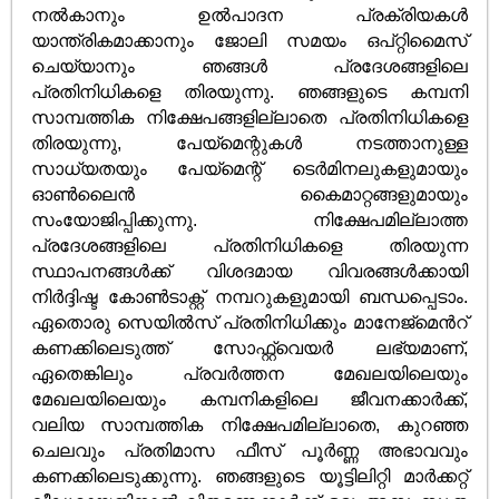
നൽകാനും ഉൽപാദന പ്രക്രിയകൾ
യാന്ത്രികമാക്കാനും ജോലി സമയം ഒപ്റ്റിമൈസ്
ചെയ്യാനും ഞങ്ങൾ പ്രദേശങ്ങളിലെ
പ്രതിനിധികളെ തിരയുന്നു. ഞങ്ങളുടെ കമ്പനി
സാമ്പത്തിക നിക്ഷേപങ്ങളില്ലാതെ പ്രതിനിധികളെ
തിരയുന്നു, പേയ്‌മെന്റുകൾ നടത്താനുള്ള
സാധ്യതയും പേയ്‌മെന്റ് ടെർമിനലുകളുമായും
ഓൺലൈൻ കൈമാറ്റങ്ങളുമായും
സംയോജിപ്പിക്കുന്നു. നിക്ഷേപമില്ലാത്ത
പ്രദേശങ്ങളിലെ പ്രതിനിധികളെ തിരയുന്ന
സ്ഥാപനങ്ങൾക്ക് വിശദമായ വിവരങ്ങൾക്കായി
നിർദ്ദിഷ്ട കോൺടാക്റ്റ് നമ്പറുകളുമായി ബന്ധപ്പെടാം.
ഏതൊരു സെയിൽസ് പ്രതിനിധിക്കും മാനേജ്മെൻറ്
കണക്കിലെടുത്ത് സോഫ്റ്റ്വെയർ ലഭ്യമാണ്,
ഏതെങ്കിലും പ്രവർത്തന മേഖലയിലെയും
മേഖലയിലെയും കമ്പനികളിലെ ജീവനക്കാർക്ക്,
വലിയ സാമ്പത്തിക നിക്ഷേപമില്ലാതെ, കുറഞ്ഞ
ചെലവും പ്രതിമാസ ഫീസ് പൂർണ്ണ അഭാവവും
കണക്കിലെടുക്കുന്നു. ഞങ്ങളുടെ യൂട്ടിലിറ്റി മാർക്കറ്റ്