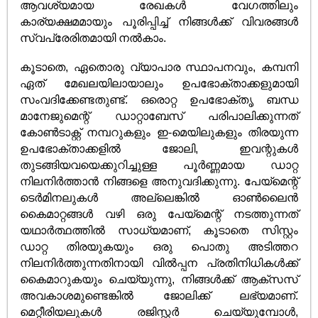
ആവശ്യമായ രേഖകൾ വേഗത്തിലും
കാര്യക്ഷമമായും പൂരിപ്പിച്ച് നിങ്ങൾക്ക് വിവരങ്ങൾ
സ്വപ്രേരിതമായി നൽകാം.
കൂടാതെ, ഏതൊരു വ്യാപാര സ്ഥാപനവും, കമ്പനി
ഏത് മേഖലയിലായാലും ഉപഭോക്താക്കളുമായി
സംവദിക്കേണ്ടതുണ്ട്. ഒരൊറ്റ ഉപഭോക്തൃ ബന്ധ
മാനേജുമെന്റ് ഡാറ്റാബേസ് പരിപാലിക്കുന്നത്
കോൺടാക്റ്റ് നമ്പറുകളും ഇ-മെയിലുകളും തിരയുന്ന
ഉപഭോക്താക്കളിൽ ജോലി, ഇവന്റുകൾ
തുടങ്ങിയവയെക്കുറിച്ചുള്ള പൂർണ്ണമായ ഡാറ്റ
നിലനിർത്താൻ നിങ്ങളെ അനുവദിക്കുന്നു. പേയ്‌മെന്റ്
ടെർമിനലുകൾ അല്ലെങ്കിൽ ഓൺലൈൻ
കൈമാറ്റങ്ങൾ വഴി ഒരു പേയ്‌മെന്റ് നടത്തുന്നത്
യഥാർത്ഥത്തിൽ സാധ്യമാണ്, കൂടാതെ സിസ്റ്റം
ഡാറ്റ തിരയുകയും ഒരു പൊതു അടിത്തറ
നിലനിർത്തുന്നതിനായി വിൽപ്പന പ്രതിനിധികൾക്ക്
കൈമാറുകയും ചെയ്യുന്നു, നിങ്ങൾക്ക് ആക്‌സസ്
അവകാശമുണ്ടെങ്കിൽ ജോലിക്ക് ലഭ്യമാണ്.
മെറ്റീരിയലുകൾ‌ രജിസ്റ്റർ‌ ചെയ്യുമ്പോൾ‌,