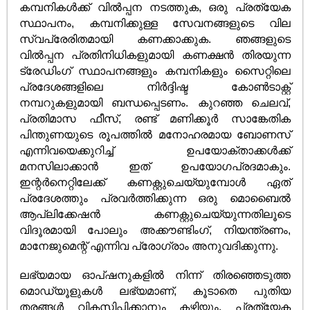
കമ്പനികൾക്ക് വിൽപ്പന നടത്തുക, ഒരു പ്രത്യേക
സ്ഥാപനം, കമ്പനിക്കുള്ള സേവനങ്ങളുടെ വില
സ്വപ്രേരിതമായി കണക്കാക്കുക. ഞങ്ങളുടെ
വിൽപ്പന പ്രതിനിധികളുമായി കണക്ഷൻ തിരയുന്ന
ട്രേഡിംഗ് സ്ഥാപനങ്ങളും കമ്പനികളും സൈറ്റിലെ
പ്രദേശങ്ങളിലെ നിർദ്ദിഷ്ട കോൺടാക്റ്റ്
നമ്പറുകളുമായി ബന്ധപ്പെടണം. കുറഞ്ഞ ചെലവ്,
പ്രതിമാസ ഫീസ്, രണ്ട് മണിക്കൂർ സാങ്കേതിക
പിന്തുണയുടെ രൂപത്തിൽ മനോഹരമായ ബോണസ്
എന്നിവയെക്കുറിച്ച് ഉപയോക്താക്കൾക്ക്
മനസിലാക്കാൻ ഇത് ഉപയോഗപ്രദമാകും.
ഇന്റർനെറ്റിലേക്ക് കണക്റ്റുചെയ്യുമ്പോൾ ഏത്
പ്രദേശത്തും പ്രവർത്തിക്കുന്ന ഒരു മൊബൈൽ
ആപ്ലിക്കേഷൻ കണക്റ്റുചെയ്യുന്നതിലൂടെ
വിദൂരമായി പോലും അക്കൗണ്ടിംഗ്, നിയന്ത്രണം,
മാനേജുമെന്റ് എന്നിവ പ്രോഗ്രാം അനുവദിക്കുന്നു.
ലഭ്യമായ ഓപ്ഷനുകളിൽ നിന്ന് തിരഞ്ഞെടുത്ത
മൊഡ്യൂളുകൾ ലഭ്യമാണ്, കൂടാതെ പുതിയ
തരങ്ങൾ വികസിപ്പിക്കാനും കഴിയും. പ്രത്യേക