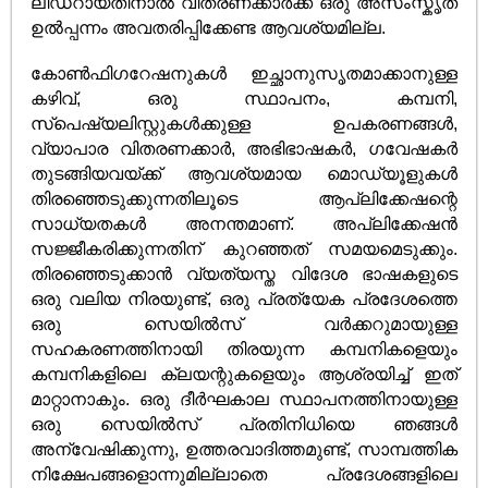
ലീഡറായതിനാൽ വിതരണക്കാർക്ക് ഒരു അസംസ്കൃത
ഉൽപ്പന്നം അവതരിപ്പിക്കേണ്ട ആവശ്യമില്ല.
കോൺഫിഗറേഷനുകൾ ഇച്ഛാനുസൃതമാക്കാനുള്ള
കഴിവ്, ഒരു സ്ഥാപനം, കമ്പനി,
സ്പെഷ്യലിസ്റ്റുകൾക്കുള്ള ഉപകരണങ്ങൾ,
വ്യാപാര വിതരണക്കാർ, അഭിഭാഷകർ, ഗവേഷകർ
തുടങ്ങിയവയ്ക്ക് ആവശ്യമായ മൊഡ്യൂളുകൾ
തിരഞ്ഞെടുക്കുന്നതിലൂടെ ആപ്ലിക്കേഷന്റെ
സാധ്യതകൾ അനന്തമാണ്. അപ്ലിക്കേഷൻ
സജ്ജീകരിക്കുന്നതിന് കുറഞ്ഞത് സമയമെടുക്കും.
തിരഞ്ഞെടുക്കാൻ വ്യത്യസ്ത വിദേശ ഭാഷകളുടെ
ഒരു വലിയ നിരയുണ്ട്, ഒരു പ്രത്യേക പ്രദേശത്തെ
ഒരു സെയിൽസ് വർക്കറുമായുള്ള
സഹകരണത്തിനായി തിരയുന്ന കമ്പനികളെയും
കമ്പനികളിലെ ക്ലയന്റുകളെയും ആശ്രയിച്ച് ഇത്
മാറ്റാനാകും. ഒരു ദീർഘകാല സ്ഥാപനത്തിനായുള്ള
ഒരു സെയിൽസ് പ്രതിനിധിയെ ഞങ്ങൾ
അന്വേഷിക്കുന്നു, ഉത്തരവാദിത്തമുണ്ട്, സാമ്പത്തിക
നിക്ഷേപങ്ങളൊന്നുമില്ലാതെ പ്രദേശങ്ങളിലെ