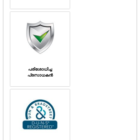
പരിശോധിച്ച
പ്രസാധകൻ