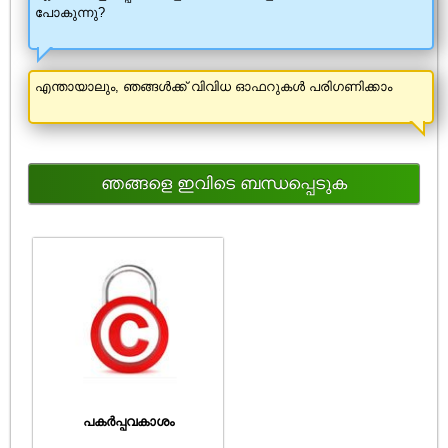
പോകുന്നു?
എന്തായാലും, ഞങ്ങൾക്ക് വിവിധ ഓഫറുകൾ പരിഗണിക്കാം
ഞങ്ങളെ ഇവിടെ ബന്ധപ്പെടുക
പകർപ്പവകാശം