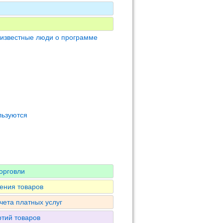
 известные люди о программе
льзуются
орговли
ения товаров
чета платных услуг
ртий товаров