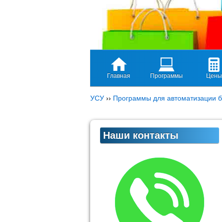
Главная
Программы
Цены
УСУ
››
Программы для автоматизации б
Наши контакты