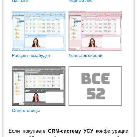
Half Life
Черный лис
Расцвет незабудки
Лепесток сирени
Огни столицы
Если покупаете
CRM-систему УСУ
конфигурации