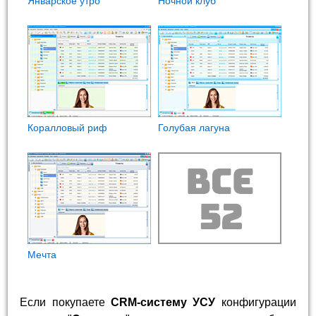
Январское утро
Ночной клуб
Коралловый риф
Голубая лагуна
Мечта
Если покупаете
CRM-систему УСУ
конфигурации