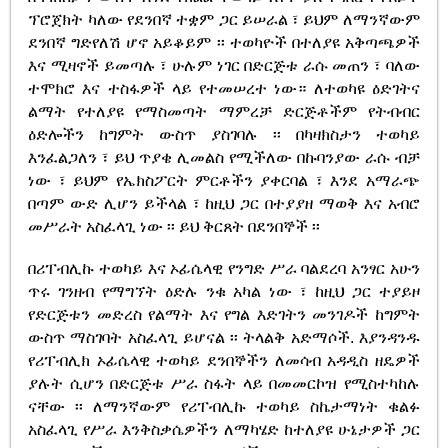
ፕሮጀክት ካለው የደንበኛ ተቋም ጋር ይሠራል ፣ ይህም ለማንኛውም
ደንበኛ ግድየለሽ ሆኖ አይቆይም ፡፡ ተወካዮች በተለያዩ አቅጣጫዎች
እና ሚዛኖች ይመጣሉ ፣ ሁሉም ነገር በድርጅቱ ራሱ መጠን ፣ ባለው
ተሞክሮ እና ተስፋዎች ላይ የተመሠረተ ነው። ለተወካዩ ዕድገትና
ልማት የተለያዩ የማስመጣት ማምረቻ ድርጅቶችም የትብብር
ዕድሎችን ከግምት ውስጥ ያስገባሉ ፡፡ በካዛክስታን ተወካይ
እንፈልጋለን ፣ ይህ ጥያቄ ሊመልስ የሚችለው በኩባንያው ራሱ ብቻ
ነው ፣ ይህም የኤክስፖርት ምርቶችን ያቀርባል ፣ እንደ አማራጭ
በጣም ውድ ሊሆን ይችላል ፣ ከዚህ ጋር በተያያዘ ማወቅ እና አብሮ
መሥራት አስፈላጊ ነው ፡፡ ይህ ቅርጸት በደንበኞች ፡፡
በሪፐብሊኩ ተወካይ እና ኦፊሴላዊ የንግድ ሥራ ባልደረባ አንፃር አሁን
ጥሩ ገንዘብ የማግኘት ዕድሉ ንቁ አካል ነው ፣ ከዚህ ጋር ተያይዞ
የድርጅቱን መድረስ የልማት እና የግል እድገትን መንገዶች ከግምት
ውስጥ ማስገባት አስፈላጊ ይሆናል ፡፡ ትላልቅ አድማሶች. እያንዳንዱ
የሪፐብሊክ ኦፊሴላዊ ተወካይ ደንበኞችን ለመሳብ አዳዲስ ዘዴዎች
ያሉት ሲሆን በድርጅቱ ሥራ ስፋት ላይ በመመርኮዝ የሚስተካከሉ
ናቸው ፡፡ ለማንኛውም የሪፐብሊኩ ተወካይ ስኬታማነት ቁልፉ
አስፈላጊ የሥራ እንቅስቃሴዎችን ለማካሄድ ከተለያዩ ሁኔታዎች ጋር