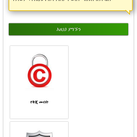
እዚህ ያግኙን
የቅጂ መብት