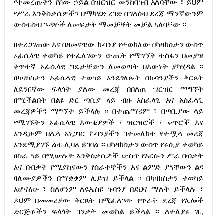
የተመረጡትን የሰው ኃይል በዝርዝር መንከባከብ አለባቸው ፣ ይህም
የሥራ እንቅስቃሴዎችን በማካሄድ ረገድ በግለሰብ ደረጃ ማንኛውንም
ውስብስብ ጉዳዮች ለመፍታት ማመቻቸት መቻል አለባቸው ፡፡
በተረጋገጠው እና በዘመናዊው ኩባንያ የተወከለው በካዛክስታን ውስጥ
ኦፊሴላዊ ተወካይ የተፈለገውን ውጤት የማግኘት ተስፋን በመያዝ
ቀጥተኛ ኦፊሴላዊ ግዴታቸውን ለመወጣት በእውነት ያካሂዳል ፡፡
በካዛክስታን ኦፊሴላዊ ተወካይ እንደገለጹት በኩባንያችን ቅርጸት
ለደንበኛው ፍላጎት ያለው መረጃ በበለጠ ዝርዝር ማግኘት
በሚችልበት በልዩ ድር ጣቢያ ላይ ብዙ አስፈላጊ እና አስፈላጊ
መረጃዎችን ማግኘት ይችላሉ ፡፡ በተጨማሪም ፣ በጣቢያው ላይ
የሚገኙትን ኦፊሴላዊ እውቂያዎች ፣ ዝርዝሮች ፣ ቁጥሮች እና
እንዲሁም በሌላ አነጋገር ኩባንያችን በተመለከተ የተሟላ መረጃ
እንደሚያገኙ ልብ ሊባል ይገባል ፡፡ በካዛክስታን ውስጥ የሩሲያ ተወካይ
በስራ ላይ በሚውሉት እንቅስቃሴዎች ውስጥ የእርሱን ሥራ በብቃት
እና በብቃት የሚያከናውን የሰራተኞችን እና ልምድ ያላቸውን ልዩ
ባለሙያዎችን በማቋቋም ሊይዝ ይችላል ፡፡ በካዛክስታን ተወካይ
እሆናለሁ ፣ ስለሆነም ለዩኤስዩ ኩባንያ በደህና ማለት ይችላሉ ፣
ይህም በመመሪያው ቅርጸት በሚፈለገው የጥራት ደረጃ የሌሎች
ድርጅቶችን ፍላጎት በንቃት መወከል ይችላል ፡፡ ለተለያዩ ገቢ