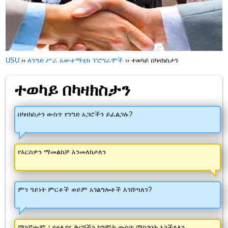
USU
››
ለንግድ ሥራ አውቶማቲክ ፕሮግራሞች
››
ተወካይ በካዛክስታን
ተወካይ በካዛክስታን
በካዛክስታን ውስጥ የንግድ አጋሮችን ይፈልጋሉ?
የእርስዎን ማመልከቻ እንመለከታለን
ምን ዓይነት ምርቶች ወይም አገልግሎቶች እንሸጣለን?
ማንኛውም ፣ የተለያዩ ቅናሾችን ከግምት ውስጥ ማስገባት እንችላለን