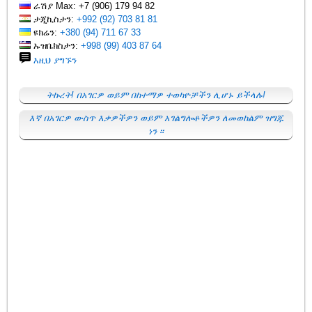
ራሽያ Max: +7 (906) 179 94 82
ታጂኪስታን:
+992 (92) 703 81 81
ዩክሬን:
+380 (94) 711 67 33
ኡዝቤክስታን:
+998 (99) 403 87 64
እዚህ ያግኙን
ትኩረት! በአገርዎ ወይም በከተማዎ ተወካዮቻችን ሊሆኑ ይችላሉ!
እኛ በአገርዎ ውስጥ እቃዎችዎን ወይም አገልግሎቶችዎን ለመወከልም ዝግጁ
ነን ፡፡