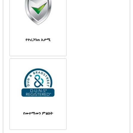
የተረጋገጠ አታሚ
የመተማመን ምልክት