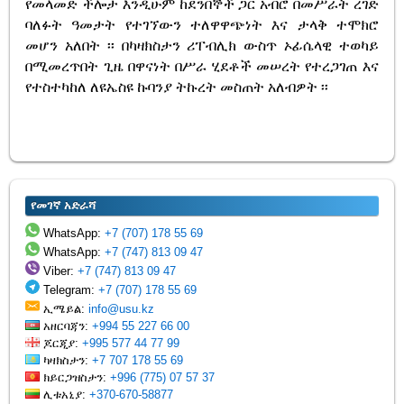
የመላመድ ችሎታ እንዲሁም ከደንበኞች ጋር አብሮ በመሥራት ረገድ
ባለፉት ዓመታት የተገኘውን ተለዋዋጭነት እና ታላቅ ተሞክሮ
መሆን አለበት ፡፡ በካዛክስታን ሪፐብሊክ ውስጥ ኦፊሴላዊ ተወካይ
በሚመረጥበት ጊዜ በዋናነት በሥራ ሂደቶች መሠረት የተረጋገጠ እና
የተስተካከለ ለዩኤስዩ ኩባንያ ትኩረት መስጠት አለብዎት ፡፡
የመገኛ አድራሻ
WhatsApp:
+7 (707) 178 55 69
WhatsApp:
+7 (747) 813 09 47
Viber:
+7 (747) 813 09 47
Telegram:
+7 (707) 178 55 69
ኢሜይል:
info@usu.kz
አዘርባጃን:
+994 55 227 66 00
ጆርጂያ:
+995 577 44 77 99
ካዛክስታን:
+7 707 178 55 69
ክይርጋዝስታን:
+996 (775) 07 57 37
ሊቱአኒያ:
+370-670-58877