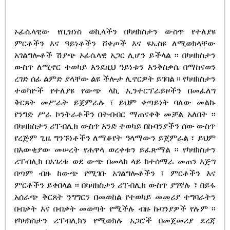
ኦፊሴላዊው የቢዝነስ ወኪላችን በካዛክስታን ውስጥ የተለያዩ
ምርቶችን እና ዓይነቶችን ሸቀጦች እና ዩኤስዩ ለሚወክላቸው
አገልግሎቶች ሽያጭ ኦፊሴላዊ አጋር ሊሆን ይችላል ፡፡ በካዛክስታን
ውስጥ ለሚኖር ተወካይ እንደዚህ ዓይነቱን እንቅስቃሴ በማከናወን
ረገድ ሰፊ ልምድ ያላቸው ልዩ ችሎታ ሊኖርዎት ይገባል ፡፡ የካዛክስታን
ተወካዮች የተለያዩ የውጭ ላኪ ኢንተርፕራይዞችን በመፈለግ
ቅርጸት መሥራት ይጀምራሉ ፣ ይህም ቀጣይነት ባለው መልኩ
የንግድ ሥራ ኮንትራቶችን በትብብር ማጠናቀቅ መቻል አለበት ፡፡
በካዛክስታን ሪፐብሊክ ውስጥ አንድ ተወካይ በኩባንያችን ሰው ውስጥ
የረጅም ጊዜ ግንኙነቶችን ለማቆየት ዓላማውን ይጀምራል ፣ ይህም
በእውቂያው መሠረት የሐዋላ ወረቀቱን ይፈጽማል ፡፡ የካዛክስታን
ሪፐብሊክ በአገሪቱ ወደ ውጭ በመላክ ላይ ከተሰማራ መጠን እጅግ
በጣም ብዙ ከውጭ የሚገቡ አገልግሎቶችን ፣ ምርቶችን እና
ምርቶችን ይቀበላል ፡፡ በካዛክስታን ሪፐብሊክ ውስጥ ያገኛሉ ፣ በይፋ
አሰራጭ ቅርጸት ንግግርን በመወከል የተወካይ መመሪያ ተግባራትን
በብቃት እና በብቃት መወጣት የሚችሉ ብዙ ኩባንያዎች የሉም ፡፡
የካዛክስታን ሪፐብሊክን የሚወክሉ አጋሮች በመጀመሪያ ደረጃ