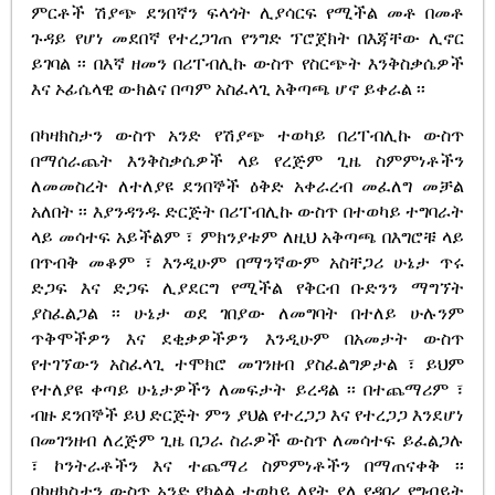
ምርቶች ሽያጭ ደንበኛን ፍላጎት ሊያሳርፍ የሚችል መቶ በመቶ
ጉዳይ የሆነ መደበኛ የተረጋገጠ የንግድ ፕሮጀክት በእጃቸው ሊኖር
ይገባል ፡፡ በእኛ ዘመን በሪፐብሊኩ ውስጥ የስርጭት እንቅስቃሴዎች
እና ኦፊሴላዊ ውክልና በጣም አስፈላጊ አቅጣጫ ሆኖ ይቀራል ፡፡
በካዛክስታን ውስጥ አንድ የሽያጭ ተወካይ በሪፐብሊኩ ውስጥ
በማሰራጨት እንቅስቃሴዎች ላይ የረጅም ጊዜ ስምምነቶችን
ለመመስረት ለተለያዩ ደንበኞች ዕቅድ አቀራረብ መፈለግ መቻል
አለበት ፡፡ እያንዳንዱ ድርጅት በሪፐብሊኩ ውስጥ በተወካይ ተግባራት
ላይ መሳተፍ አይችልም ፣ ምክንያቱም ለዚህ አቅጣጫ በእግሮቹ ላይ
በጥብቅ መቆም ፣ እንዲሁም በማንኛውም አስቸጋሪ ሁኔታ ጥሩ
ድጋፍ እና ድጋፍ ሊያደርግ የሚችል የቅርብ ቡድንን ማግኘት
ያስፈልጋል ፡፡ ሁኔታ ወደ ገበያው ለመግባት በተለይ ሁሉንም
ጥቅሞችዎን እና ደቂቃዎችዎን እንዲሁም በአመታት ውስጥ
የተገኘውን አስፈላጊ ተሞክሮ መገንዘብ ያስፈልግዎታል ፣ ይህም
የተለያዩ ቀጣይ ሁኔታዎችን ለመፍታት ይረዳል ፡፡ በተጨማሪም ፣
ብዙ ደንበኞች ይህ ድርጅት ምን ያህል የተረጋጋ እና የተረጋጋ እንደሆነ
በመገንዘብ ለረጅም ጊዜ በጋራ ስራዎች ውስጥ ለመሳተፍ ይፈልጋሉ
፣ ኮንትራቶችን እና ተጨማሪ ስምምነቶችን በማጠናቀቅ ፡፡
በካዛክስታን ውስጥ አንድ የክልል ተወካይ ለየት ያለ የዳበረ የግብይት