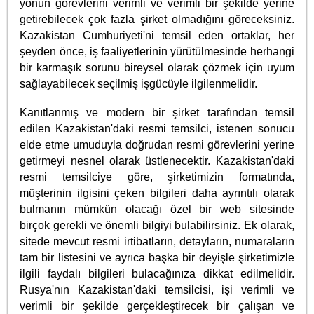
yönün görevlerini verimli ve verimli bir şekilde yerine
getirebilecek çok fazla şirket olmadığını göreceksiniz.
Kazakistan Cumhuriyeti'ni temsil eden ortaklar, her
şeyden önce, iş faaliyetlerinin yürütülmesinde herhangi
bir karmaşık sorunu bireysel olarak çözmek için uyum
sağlayabilecek seçilmiş işgücüyle ilgilenmelidir.
Kanıtlanmış ve modern bir şirket tarafından temsil
edilen Kazakistan'daki resmi temsilci, istenen sonucu
elde etme umuduyla doğrudan resmi görevlerini yerine
getirmeyi nesnel olarak üstlenecektir. Kazakistan'daki
resmi temsilciye göre, şirketimizin formatında,
müşterinin ilgisini çeken bilgileri daha ayrıntılı olarak
bulmanın mümkün olacağı özel bir web sitesinde
birçok gerekli ve önemli bilgiyi bulabilirsiniz. Ek olarak,
sitede mevcut resmi irtibatların, detayların, numaraların
tam bir listesini ve ayrıca başka bir deyişle şirketimizle
ilgili faydalı bilgileri bulacağınıza dikkat edilmelidir.
Rusya'nın Kazakistan'daki temsilcisi, işi verimli ve
verimli bir şekilde gerçekleştirecek bir çalışan ve