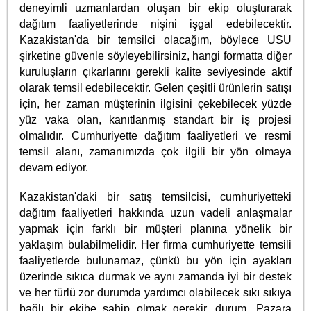
deneyimli uzmanlardan oluşan bir ekip oluşturarak
dağıtım faaliyetlerinde nişini işgal edebilecektir.
Kazakistan'da bir temsilci olacağım, böylece USU
şirketine güvenle söyleyebilirsiniz, hangi formatta diğer
kuruluşların çıkarlarını gerekli kalite seviyesinde aktif
olarak temsil edebilecektir. Gelen çeşitli ürünlerin satışı
için, her zaman müşterinin ilgisini çekebilecek yüzde
yüz vaka olan, kanıtlanmış standart bir iş projesi
olmalıdır. Cumhuriyette dağıtım faaliyetleri ve resmi
temsil alanı, zamanımızda çok ilgili bir yön olmaya
devam ediyor.
Kazakistan'daki bir satış temsilcisi, cumhuriyetteki
dağıtım faaliyetleri hakkında uzun vadeli anlaşmalar
yapmak için farklı bir müşteri planına yönelik bir
yaklaşım bulabilmelidir. Her firma cumhuriyette temsili
faaliyetlerde bulunamaz, çünkü bu yön için ayakları
üzerinde sıkıca durmak ve aynı zamanda iyi bir destek
ve her türlü zor durumda yardımcı olabilecek sıkı sıkıya
bağlı bir ekibe sahip olmak gerekir. durum. Pazara