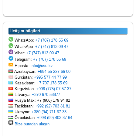
İletişim bilgileri
WhatsApp:
+7 (707) 178 55 69
WhatsApp:
+7 (747) 813 09 47
Viber:
+7 (747) 813 09 47
Telegram:
+7 (707) 178 55 69
E-posta:
info@usu.kz
Azerbaycan:
+994 55 227 66 00
Gürcistan:
+995 577 44 77 99
Kazakistan:
+7 707 178 55 69
Kırgızistan:
+996 (775) 07 57 37
Litvanya:
+370-670-58877
Rusya Max: +7 (906) 179 94 82
Tacikistan:
+992 (92) 703 81 81
Ukrayna:
+380 (94) 711 67 33
Özbekistan:
+998 (99) 403 87 64
Bize buradan ulaşın