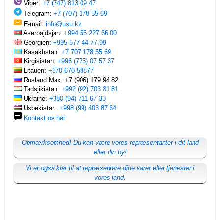
Viber:
+7 (747) 813 09 47
Telegram:
+7 (707) 178 55 69
E-mail:
info@usu.kz
Aserbajdsjan:
+994 55 227 66 00
Georgien:
+995 577 44 77 99
Kasakhstan:
+7 707 178 55 69
Kirgisistan:
+996 (775) 07 57 37
Litauen:
+370-670-58877
Rusland Max: +7 (906) 179 94 82
Tadsjikistan:
+992 (92) 703 81 81
Ukraine:
+380 (94) 711 67 33
Usbekistan:
+998 (99) 403 87 64
Kontakt os her
Opmærksomhed! Du kan være vores repræsentanter i dit land
eller din by!
Vi er også klar til at repræsentere dine varer eller tjenester i
vores land.