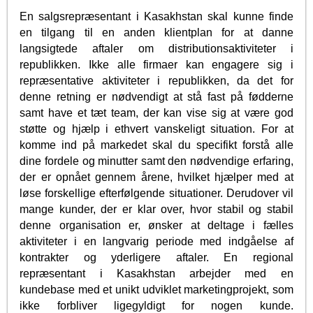
En salgsrepræsentant i Kasakhstan skal kunne finde
en tilgang til en anden klientplan for at danne
langsigtede aftaler om distributionsaktiviteter i
republikken. Ikke alle firmaer kan engagere sig i
repræsentative aktiviteter i republikken, da det for
denne retning er nødvendigt at stå fast på fødderne
samt have et tæt team, der kan vise sig at være god
støtte og hjælp i ethvert vanskeligt situation. For at
komme ind på markedet skal du specifikt forstå alle
dine fordele og minutter samt den nødvendige erfaring,
der er opnået gennem årene, hvilket hjælper med at
løse forskellige efterfølgende situationer. Derudover vil
mange kunder, der er klar over, hvor stabil og stabil
denne organisation er, ønsker at deltage i fælles
aktiviteter i en langvarig periode med indgåelse af
kontrakter og yderligere aftaler. En regional
repræsentant i Kasakhstan arbejder med en
kundebase med et unikt udviklet marketingprojekt, som
ikke forbliver ligegyldigt for nogen kunde.