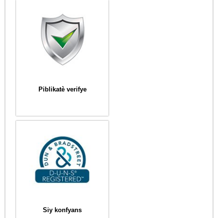
Piblikatè verifye
Siy konfyans