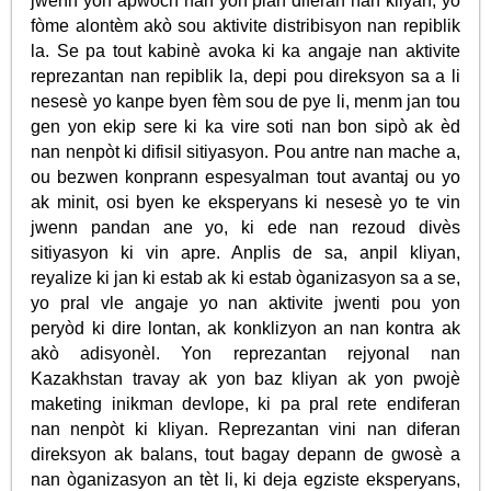
jwenn yon apwòch nan yon plan diferan nan kliyan, yo
fòme alontèm akò sou aktivite distribisyon nan repiblik
la. Se pa tout kabinè avoka ki ka angaje nan aktivite
reprezantan nan repiblik la, depi pou direksyon sa a li
nesesè yo kanpe byen fèm sou de pye li, menm jan tou
gen yon ekip sere ki ka vire soti nan bon sipò ak èd
nan nenpòt ki difisil sitiyasyon. Pou antre nan mache a,
ou bezwen konprann espesyalman tout avantaj ou yo
ak minit, osi byen ke eksperyans ki nesesè yo te vin
jwenn pandan ane yo, ki ede nan rezoud divès
sitiyasyon ki vin apre. Anplis de sa, anpil kliyan,
reyalize ki jan ki estab ak ki estab òganizasyon sa a se,
yo pral vle angaje yo nan aktivite jwenti pou yon
peryòd ki dire lontan, ak konklizyon an nan kontra ak
akò adisyonèl. Yon reprezantan rejyonal nan
Kazakhstan travay ak yon baz kliyan ak yon pwojè
maketing inikman devlope, ki pa pral rete endiferan
nan nenpòt ki kliyan. Reprezantan vini nan diferan
direksyon ak balans, tout bagay depann de gwosè a
nan òganizasyon an tèt li, ki deja egziste eksperyans,